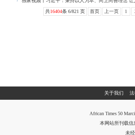
独家视频丨习近平：秉持以人为本、向上向善理念 让人
共
16404
条 6/821 页
首页
上一页
1
关于我们
法
African Times 50 Marci
本网站所刊载信息
未经