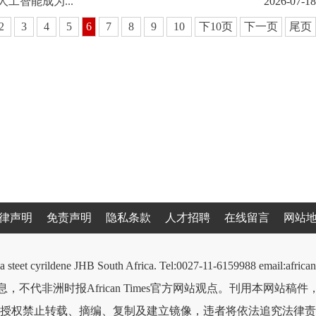
工智能成为...
2026-07-18
2
3
4
5
6
7
8
9
10
下10页
下一页
尾页
律声明
免责声明
隐私条款
人才招聘
在线留言
网站
a steet cyrildene JHB South Africa. Tel:0027-11-6159988 email:afri
，不代非洲时报African Times官方网站观点。刊用本网站稿
授权禁止转载、摘编、复制及建立镜像，违者将依法追究法律责