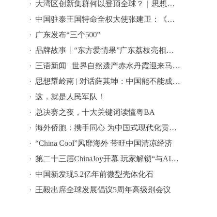
大湾区创新集群何以登顶全球？｜思想耀岭南
中国驻泰王国特命全权大使张建卫：《给阿嬷的情书》是讲好中国故事的好抓手
广东发布“三个500”
品牌故事丨“东方爱情果”广东荔枝亮相全球农遗遴选答辩会
三语新闻 | 世界自然遗产赤水丹霞迎来马来西亚代表团 ——海外嘉宾点赞世界自然遗产赤水丹霞：这里值得让更多国际游客看见
思想耀岭南 | 对话薛其坤：中国能不能成为世界科学中心？
这，就是人民军队！
总决赛之夜，十大关键词读懂粤BA
海外侨胞：携手同心 为中国式现代化贡献智慧和力量
“China Cool”风靡海外 带旺中国清凉经济
第二十三届ChinaJoy开幕 玩家解锁“与AI同游”新体验
中国新发现5.2亿年前微型壳体化石
王毅出席全球发展倡议5周年高级别会议