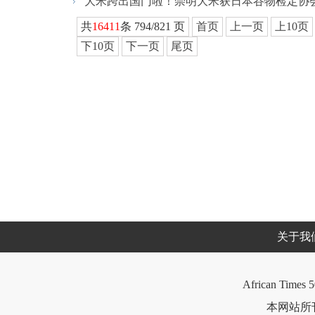
大米跨出国门啦！崇明大米获日本谷物检定协会
共
16411
条 794/821 页
首页
上一页
上10页
下10页
下一页
尾页
关于我
African Times 5
本网站所刊