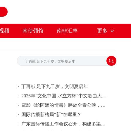
视频
南使领馆
南非汇率
更多
丁再献 足下九千岁，文明夏启年
2026年“文化中国·水立方杯”中文歌曲大赛总决赛落幕，选手精彩表现来啦→
電影《給阿嬤的情書》將於全泰公映，導演藍鴻春推薦潮汕美景美食
国际传播新格局“新”在哪里？
广东国际传播工作会议召开，构建多渠道立体式对外传播格局引热议