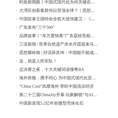
时政新闻眼丨中国式现代化为何关键在科技现代化？总书记作出战略指引
大湾区创新集群何以登顶全球？｜思想耀岭南
中国驻泰王国特命全权大使张建卫：《给阿嬷的情书》是讲好中国故事的好抓手
广东发布“三个500”
品牌故事丨“东方爱情果”广东荔枝亮相全球农遗遴选答辩会
三语新闻 | 世界自然遗产赤水丹霞迎来马来西亚代表团 ——海外嘉宾点赞世界自然遗产赤水丹霞：这里值得让更多国际游客看见
思想耀岭南 | 对话薛其坤：中国能不能成为世界科学中心？
这，就是人民军队！
总决赛之夜，十大关键词读懂粤BA
海外侨胞：携手同心 为中国式现代化贡献智慧和力量
“China Cool”风靡海外 带旺中国清凉经济
第二十三届ChinaJoy开幕 玩家解锁“与AI同游”新体验
中国新发现5.2亿年前微型壳体化石