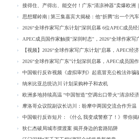
接得住、产得出、能交付！广东“清凉神器”卖爆欧洲
思想耀岭南 | 第三集嘉宾大揭秘：他“折腾”出一个汽车
2026“全球作家写广东计划”深圳启幕 6位APEC成员经济.
APEC成员国作家触摸"深圳时态"，2026“全球作家写广东
【视频】2026“全球作家写广东计划”启幕，APEC经济体
2026“全球作家写广东”计划深圳启幕，APEC成员国作家
中国银行反诈视频《虚拟审判》起底冒充公检法诈骗
纳米比亚总统访川 计划采购种子和农机
欧洲多地持续高温 “中国智造”空调出口带火“清凉经济
摩洛哥众议院副议长访川：盼摩中两国交流合作升温
中国银行反诈短片：《什么 我变成警察了！》带你揭
狄仁杰破局城市摆渡案 揭开身边的套路陷阱