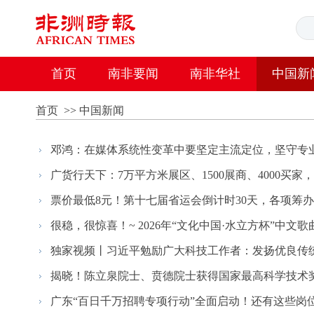
首页
南非要闻
南非华社
中国新
首页
>>
中国新闻
邓鸿：在媒体系统性变革中要坚定主流定位，坚守专
广货行天下：7万平方米展区、1500展商、4000买家，20
票价最低8元！第十七届省运会倒计时30天，各项筹
很稳，很惊喜！~ 2026年“文化中国·水立方杯”中文歌曲大
独家视频丨习近平勉励广大科技工作者：发扬优良传统 
揭晓！陈立泉院士、贲德院士获得国家最高科学技术
广东“百日千万招聘专项行动”全面启动！还有这些岗位正