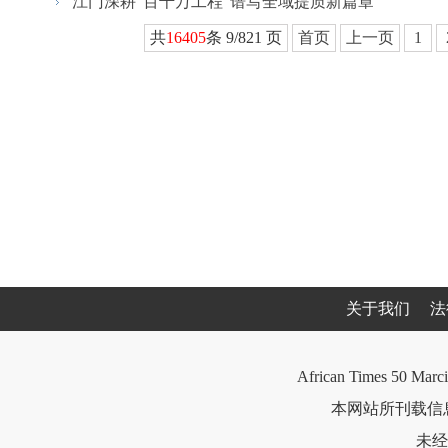
江门深耕“百千万工程”谱写全域提质新篇章
共
16405
条 9/821 页
首页
上一页
1
关于我们
法
African Times 50 Marci
本网站所刊载信息
未经