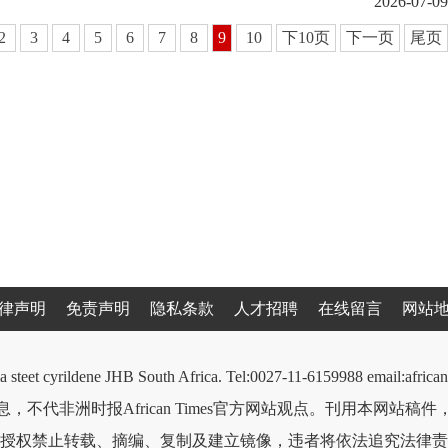
2026-07-09
2
3
4
5
6
7
8
9
10
下10页
下一页
尾页
律声明
免责声明
隐私条款
人才招聘
在线留言
网站
a steet cyrildene JHB South Africa. Tel:0027-11-6159988 email:afri
，不代非洲时报African Times官方网站观点。刊用本网站稿
授权禁止转载、摘编、复制及建立镜像，违者将依法追究法律责