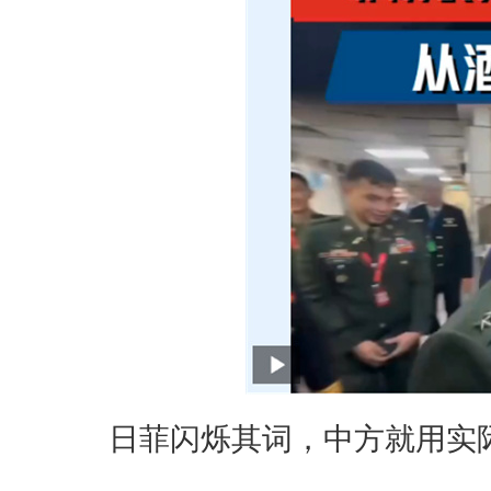
日菲闪烁其词，中方就用实