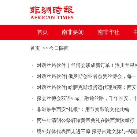
首页
南非要闻
南非华社
首页
>>
今日陕西
对话丝路伙伴｜丝博会谈成新订单！洛川苹果将搭
对话丝路伙伴| 俄罗斯创业者点赞丝博会，每一次
对话丝路伙伴| 哈萨克斯坦货运代理展商：西安是
探会丝博会双语vlog丨融通丝路，千年长安，十
非洲鼓手西安“扎根”：用节奏敲响文化共鸣
丙午年清明公祭轩辕黄帝典礼在陕西黄陵举行
境外媒体代表团走进三原 探寻古建文脉与书院