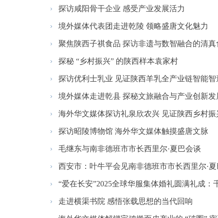
探访咸阳骨干企业 感受产业发展活力
境外媒体代表团走进乾陵 领略盛唐文化魅力
聚焦陕西子祺食品 探访非遗与数智融合的清真
探秘 “乡村振兴” 的陕西样本袁家村
探访优利士乳业 见证陕西羊乳全产业链智能智
境外媒体走进乾县 探秘文旅融合与产业创新发
海外华文媒体探访礼泉欣农兴 见证陕西乡村振
探访昭陵博物馆 海外华文媒体触摸盛唐文脉
毛继东与南非德班市市长西里尔·夏巴会谈
西安市：叶牛平会见南非德班市市长西里尔·夏
“爱在长安”2025全球华服集体婚礼圆满礼成：千
走进横渠书院 感悟张载思想的当代回响