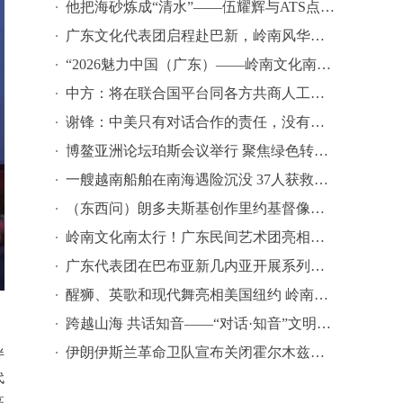
他把海砂炼成“清水”——伍耀辉与ATS点砂成金的印尼制造传奇
广东文化代表团启程赴巴新，岭南风华绽放南太平洋
“2026魅力中国（广东）——岭南文化南太行”启动仪式在巴布亚新几内亚举行——五十年友谊添华彩，岭南风韵暖南太
中方：将在联合国平台同各方共商人工智能全球治理
谢锋：中美只有对话合作的责任，没有冲突对抗的理由
博鳌亚洲论坛珀斯会议举行 聚焦绿色转型与区域合作
一艘越南船舶在南海遇险沉没 37人获救仍有25人失联
（东西问）朗多夫斯基创作里约基督像与南京中山像：万里同塑 百年回响
岭南文化南太行！广东民间艺术团亮相巴布亚新几内亚
广东代表团在巴布亚新几内亚开展系列交流活动
醒狮、英歌和现代舞亮相美国纽约 岭南文化“组团出海”再跃升
跨越山海 共话知音——“对话·知音”文明对话国际日希腊主题活动精彩亮相Common Grounds多元文化节
伊朗伊斯兰革命卫队宣布关闭霍尔木兹海峡 美国再度打击伊朗
伴
代
高