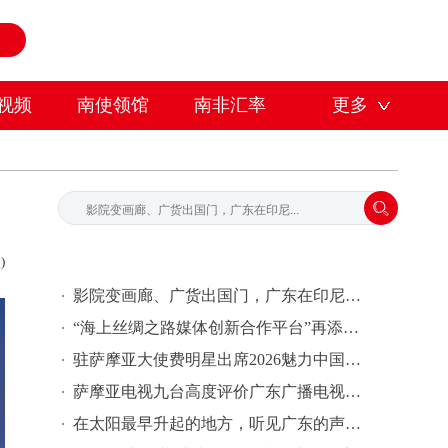
视频
南使领馆
南非汇率
更多
)
影院变画廊、广货出国门，广东在印尼放“大招”
“海上丝绸之路媒体创新合作平台”再添新成员——南方国际传播中心与萨摩亚Talamua Media签署合作备忘录
驻萨摩亚大使费明星出席2026魅力中国（广东）——岭南文化南太行萨摩亚站活动
萨摩亚电视九台高度评价广东广播电视台节目内容，期待开展合作
在太阳最早升起的地方，听见广东的声音｜广东媒体代表团与萨摩亚通讯与信息技术部签署合作书，推动纪录片栏目《今日广东》落地萨摩亚TV9