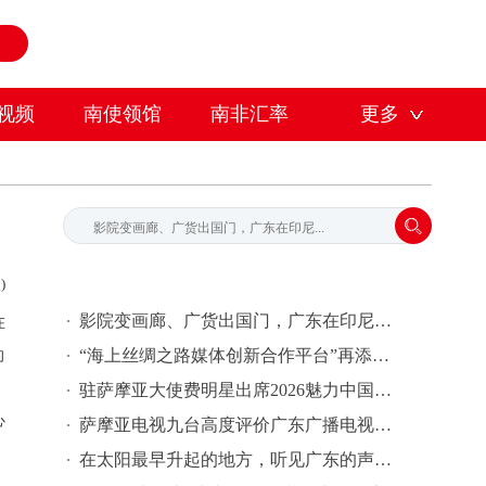
视频
南使领馆
南非汇率
更多
)
影院变画廊、广货出国门，广东在印尼放“大招”
在
“海上丝绸之路媒体创新合作平台”再添新成员——南方国际传播中心与萨摩亚Talamua Media签署合作备忘录
的
驻萨摩亚大使费明星出席2026魅力中国（广东）——岭南文化南太行萨摩亚站活动
心
萨摩亚电视九台高度评价广东广播电视台节目内容，期待开展合作
在太阳最早升起的地方，听见广东的声音｜广东媒体代表团与萨摩亚通讯与信息技术部签署合作书，推动纪录片栏目《今日广东》落地萨摩亚TV9
入