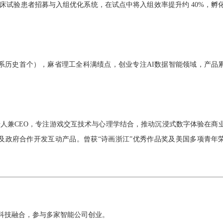
 驱动的临床试验患者招募与入组优化系统，在试点中将入组效率提升约 40%，孵
rd获奖者（本系历史首个），麻省理工全科满绩点，
创业专注AI数据智能领域，产品
合创始人兼CEO，专注游戏交互技术与心理学结合，推动沉浸式数字体验在商
构及政府合作开发互动产品。曾获“诗画浙江”优秀作品奖及美国多项青年
科技融合，参与多家智能公司创业。