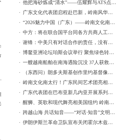
他把海砂炼成“清水”——伍耀辉与ATS点砂成金的印尼制造传奇
广东文化代表团启程赴巴新，岭南风华绽放南太平洋
“2026魅力中国（广东）——岭南文化南太行”启动仪式在巴布亚新几内亚举行——五十年友谊添华彩，岭南风韵暖南太
中方：将在联合国平台同各方共商人工智能全球治理
谢锋：中美只有对话合作的责任，没有冲突对抗的理由
学
博鳌亚洲论坛珀斯会议举行 聚焦绿色转型与区域合作
审
一艘越南船舶在南海遇险沉没 37人获救仍有25人失联
（东西问）朗多夫斯基创作里约基督像与南京中山像：万里同塑 百年回响
岭南文化南太行！广东民间艺术团亮相巴布亚新几内亚
广东代表团在巴布亚新几内亚开展系列交流活动
超
醒狮、英歌和现代舞亮相美国纽约 岭南文化“组团出海”再跃升
光
跨越山海 共话知音——“对话·知音”文明对话国际日希腊主题活动精彩亮相Common Grounds多元文化节
伊朗伊斯兰革命卫队宣布关闭霍尔木兹海峡 美国再度打击伊朗