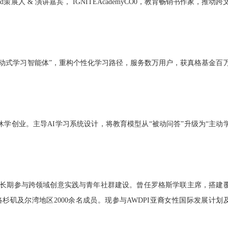
Road策展人 & 演讲嘉宾， IGNITEAcademyCO0，教育畅销书作家，
推动跨
个“主动式学习智能体”，重构个性化学习路径，服务数万用户，获真格基金百
一休学创业。主导AI学习系统设计，将教育模型从“被动问答”升级为“主动
长期参与跨领域创意实践与青年社群建设。曾任罗格斯学联主席，搭建
矶及尔湾地区2000余名成员。现参与AWDPI亚裔女性国际发展计划
。