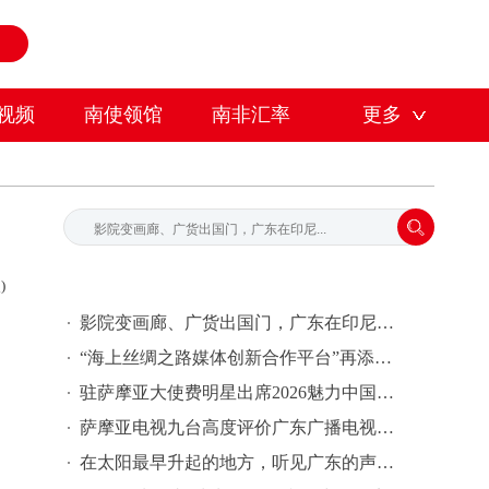
视频
南使领馆
南非汇率
更多
)
影院变画廊、广货出国门，广东在印尼放“大招”
“海上丝绸之路媒体创新合作平台”再添新成员——南方国际传播中心与萨摩亚Talamua Media签署合作备忘录
驻萨摩亚大使费明星出席2026魅力中国（广东）——岭南文化南太行萨摩亚站活动
萨摩亚电视九台高度评价广东广播电视台节目内容，期待开展合作
在太阳最早升起的地方，听见广东的声音｜广东媒体代表团与萨摩亚通讯与信息技术部签署合作书，推动纪录片栏目《今日广东》落地萨摩亚TV9