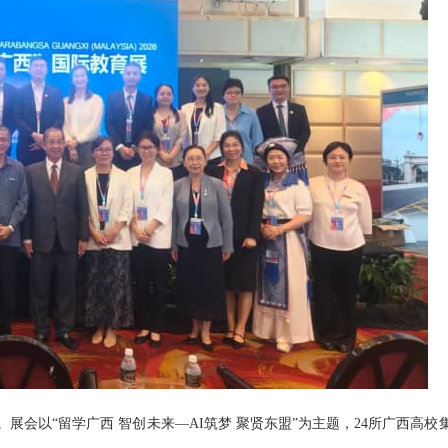
。展会以“留学广西 智创未来—AI筑梦 聚贤东盟”为主题，24所广西高校