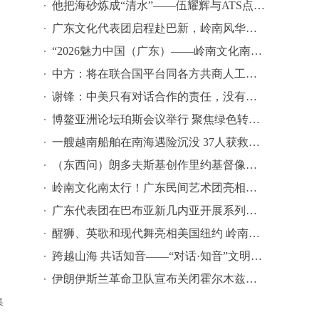
他把海砂炼成“清水”——伍耀辉与ATS点砂成金的印尼制造传奇
广东文化代表团启程赴巴新，岭南风华绽放南太平洋
“2026魅力中国（广东）——岭南文化南太行”启动仪式在巴布亚新几内亚举行——五十年友谊添华彩，岭南风韵暖南太
中方：将在联合国平台同各方共商人工智能全球治理
谢锋：中美只有对话合作的责任，没有冲突对抗的理由
博鳌亚洲论坛珀斯会议举行 聚焦绿色转型与区域合作
一艘越南船舶在南海遇险沉没 37人获救仍有25人失联
（东西问）朗多夫斯基创作里约基督像与南京中山像：万里同塑 百年回响
岭南文化南太行！广东民间艺术团亮相巴布亚新几内亚
广东代表团在巴布亚新几内亚开展系列交流活动
醒狮、英歌和现代舞亮相美国纽约 岭南文化“组团出海”再跃升
跨越山海 共话知音——“对话·知音”文明对话国际日希腊主题活动精彩亮相Common Grounds多元文化节
伊朗伊斯兰革命卫队宣布关闭霍尔木兹海峡 美国再度打击伊朗
集