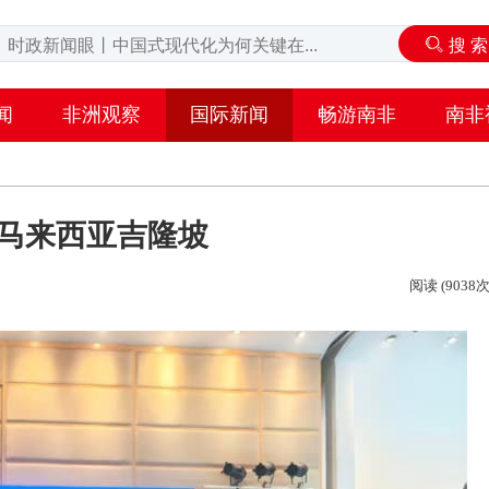
闻
非洲观察
国际新闻
畅游南非
南非
相马来西亚吉隆坡
阅读 (9038次