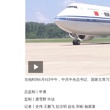
当地时间6月8日中午，中共中央总书记、国家主席
总监制丨申勇
监制丨龚雪辉 许达
记者丨史伟 王鹏飞 彭汉明 赵化 邢彬 杨紫童