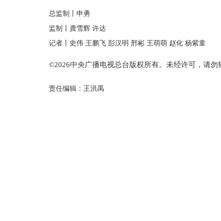
总监制丨申勇
监制丨龚雪辉 许达
记者丨史伟 王鹏飞 彭汉明 邢彬 王萌萌 赵化 杨紫童
©2026中央广播电视总台版权所有。未经许可，请勿
责任编辑：王洪禹