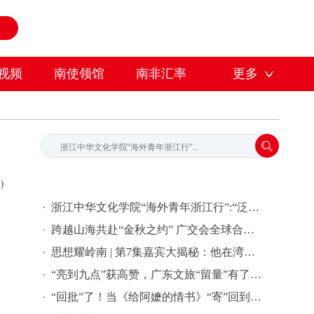
视频
南使领馆
南非汇率
更多
)
浙江中华文化学院“海外青年浙江行”:“泛舟富春江上-寻味中华文脉”中华文化研学之旅活动
跨越山海共赴“金秋之约” 广交会全球合作伙伴签约活动在穗举行
思想耀岭南 | 第7集嘉宾大揭秘：他在湾区批量孵化独角兽企业
“亮到九点”获高赞，广东文旅“留量”有了新密码 | 文旅友好看广东②
“回批”了！当《给阿嬷的情书》“寄”回到故事发生地泰国……