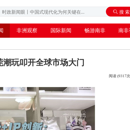
闻
非洲观察
国际新闻
畅游南非
南非
莞潮玩叩开全球市场大门
阅读 (9317次