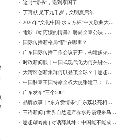
这封“情书”，送到泰国了
丁再献 足下九千岁，文明夏启年
2026年“文化中国·水立方杯”中文歌曲大赛总决赛落幕，选手精彩表现来啦→
電影《給阿嬤的情書》將於全泰公映，導演藍鴻春推薦潮汕美景美食
国际传播新格局“新”在哪里？
广东国际传播工作会议召开，构建多渠道立体式对外传播格局引热议
时政新闻眼丨中国式现代化为何关键在科技现代化？总书记作出战略指引
强
大湾区创新集群何以登顶全球？｜思想耀岭南
支
中国驻泰王国特命全权大使张建卫：《给阿嬷的情书》是讲好中国故事的好抓手
广东发布“三个500”
以
品牌故事丨“东方爱情果”广东荔枝亮相全球农遗遴选答辩会
跨
三语新闻 | 世界自然遗产赤水丹霞迎来马来西亚代表团 ——海外嘉宾点赞世界自然遗产赤水丹霞：这里值得让更多国际游客看见
思想耀岭南 | 对话薛其坤：中国能不能成为世界科学中心？