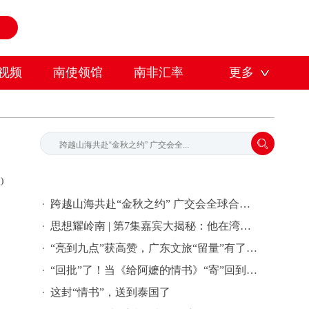
视频
南使领馆
南非汇率
更多
)
跨越山海共赴“金秋之约” 广交会全球合作伙伴签约活动在穗举行
思想耀岭南 | 第7集嘉宾大揭秘：他在湾区批量孵化独角兽企业
“亮到九点”获高赞，广东文旅“留量”有了新密码 | 文旅友好看广东②
“回批”了！当《给阿嬷的情书》“寄”回到故事发生地泰国……
这封“情书”，送到泰国了