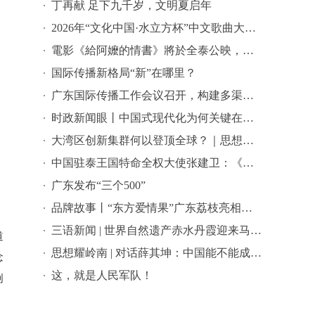
丁再献 足下九千岁，文明夏启年
2026年“文化中国·水立方杯”中文歌曲大赛总决赛落幕，选手精彩表现来啦→
電影《給阿嬤的情書》將於全泰公映，導演藍鴻春推薦潮汕美景美食
国际传播新格局“新”在哪里？
广东国际传播工作会议召开，构建多渠道立体式对外传播格局引热议
时政新闻眼丨中国式现代化为何关键在科技现代化？总书记作出战略指引
大湾区创新集群何以登顶全球？｜思想耀岭南
中国驻泰王国特命全权大使张建卫：《给阿嬷的情书》是讲好中国故事的好抓手
广东发布“三个500”
品牌故事丨“东方爱情果”广东荔枝亮相全球农遗遴选答辩会
三语新闻 | 世界自然遗产赤水丹霞迎来马来西亚代表团 ——海外嘉宾点赞世界自然遗产赤水丹霞：这里值得让更多国际游客看见
道
思想耀岭南 | 对话薛其坤：中国能不能成为世界科学中心？
念
这，就是人民军队！
创