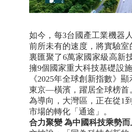
如今，每3台國產工業機器
前所未有的速度，將實驗室
裏匯聚了6萬家國家級高新技
擁9個國家重大科技基礎設施
《2025年全球創新指數》
東京—橫濱，躍居全球榜首
為導向，大灣區，正在從1到
市場的轉化「通途」。
合力聚變 為中國科技乘勢