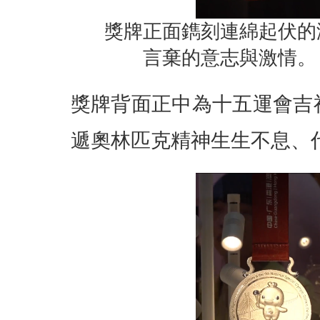
獎牌正面鐫刻連綿起伏的
言棄的意志與激情。
獎牌背面正中為十五運會吉
遞奧林匹克精神生生不息、