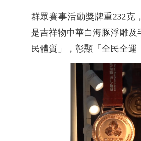
群眾賽事活動獎牌重232
是吉祥物中華白海豚浮雕及
民體質」，彰顯「全民全運