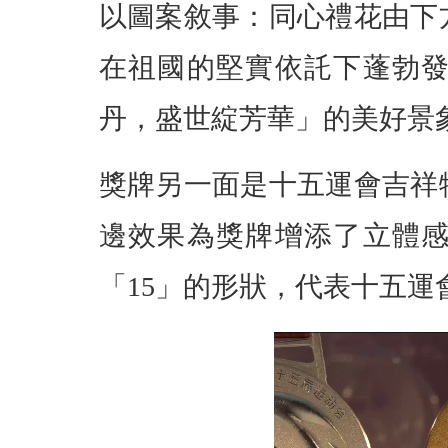
以圖案敘事：同心禮花由下
在祖國的堅實依託下蓬勃
丹，盛世綻芳華」的美好景
獎牌另一面是十五運會吉祥
邊效果為獎牌增添了立體
「15」的形狀，代表十五