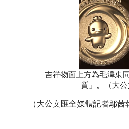
吉祥物面上方為毛澤東同
質」。（大公
（大公文匯全媒體記者鄔茜