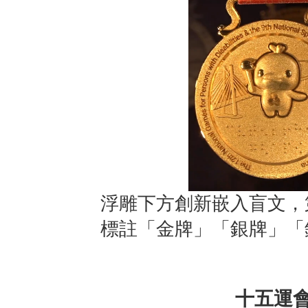
浮雕下方創新嵌入盲文，
標註「金牌」「銀牌」「
十五運