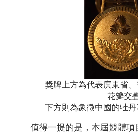
獎牌上方為代表廣東省、
花瓣交
下方則為象徵中國的牡丹
值得一提的是，本屆競體項