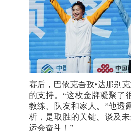
赛后，巴依克吾孜•达那别
的支持。“这枚金牌凝聚了
教练、队友和家人。”他透
析，是取胜的关键。谈及未
运会奋斗！”