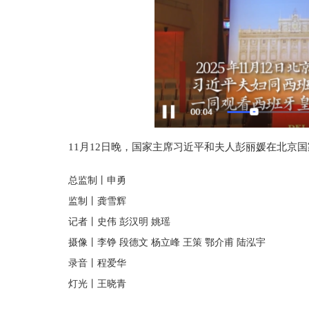
11月12日晚，国家主席习近平和夫人彭丽媛在北京
总监制丨申勇
监制丨龚雪辉
记者丨史伟 彭汉明 姚瑶
摄像丨李铮 段德文 杨立峰 王策 鄂介甫 陆泓宇
录音丨程爱华
灯光丨王晓青