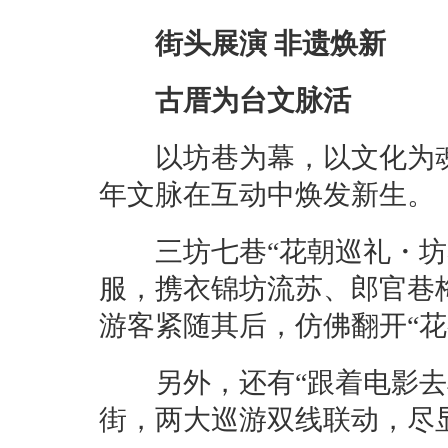
街头展演 非遗焕新
古厝为台文脉活
以坊巷为幕，以文化为魂
年文脉在互动中焕发新生。
三坊七巷“花朝巡礼・坊巷
服，携衣锦坊流苏、郎官巷
游客紧随其后，仿佛翻开“
另外，还有“跟着电影去享
街，两大巡游双线联动，尽