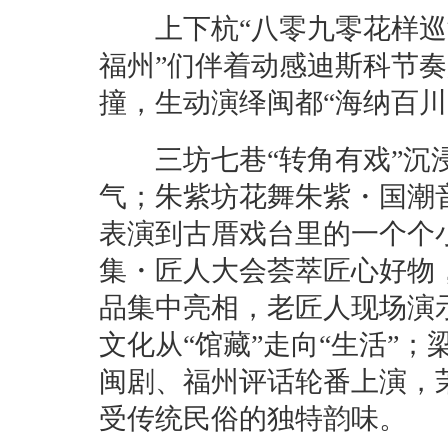
上下杭“八零九零花样巡游
福州”们伴着动感迪斯科节
撞，生动演绎闽都“海纳百川
三坊七巷“转角有戏”沉浸
气；朱紫坊花舞朱紫・国潮
表演到古厝戏台里的一个个
集・匠人大会荟萃匠心好物
品集中亮相，老匠人现场演
文化从“馆藏”走向“生活”
闽剧、福州评话轮番上演，
受传统民俗的独特韵味。