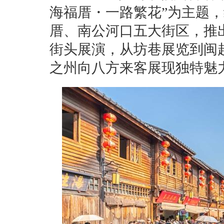
海福厝・一路繁花”为主题
厝、南公河口五大街区，推出
街头展演，从坊巷展览到闽
之州向八方来客展现独特魅