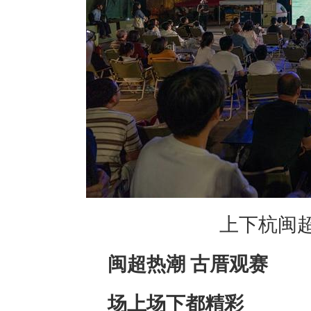
上下杭闽超
闽超热潮 古厝观赛
场上场下都精彩