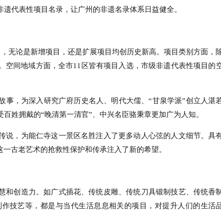
非遗代表性项目名录，让广州的非遗名录体系日益健全。
目，无论是新增项目，还是扩展项目均创历史新高。项目类别方面，
。空间地域方面，全市11区皆有项目入选，市级非遗代表性项目的
故事，为深入研究广府历史名人、明代大儒、“甘泉学派”创立人湛
百姓拥戴的“晚清第一清官”、中兴名臣骆秉章更加广为人知。
传说，为能仁寺这一景区名胜注入了更多动人心弦的人文细节。具
这一古老艺术的抢救性保护和传承注入了新的希望。
慧和创造力。如广式插花、传统皮雕、传统刀具锻制技艺、传统香
制作技艺等，都是与当代生活息息相关的项目，对提升人们的生活