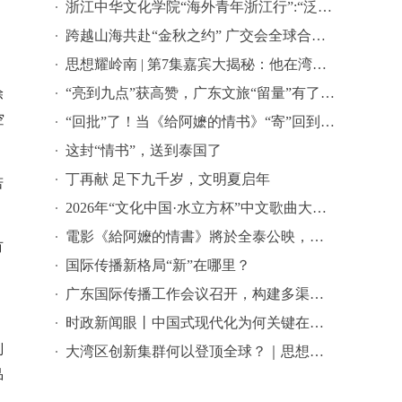
浙江中华文化学院“海外青年浙江行”:“泛舟富春江上-寻味中华文脉”中华文化研学之旅活动
跨越山海共赴“金秋之约” 广交会全球合作伙伴签约活动在穗举行
思想耀岭南 | 第7集嘉宾大揭秘：他在湾区批量孵化独角兽企业
“亮到九点”获高赞，广东文旅“留量”有了新密码 | 文旅友好看广东②
除
空
“回批”了！当《给阿嬷的情书》“寄”回到故事发生地泰国……
这封“情书”，送到泰国了
丁再献 足下九千岁，文明夏启年
若
2026年“文化中国·水立方杯”中文歌曲大赛总决赛落幕，选手精彩表现来啦→
電影《給阿嬤的情書》將於全泰公映，導演藍鴻春推薦潮汕美景美食
有
国际传播新格局“新”在哪里？
广东国际传播工作会议召开，构建多渠道立体式对外传播格局引热议
时政新闻眼丨中国式现代化为何关键在科技现代化？总书记作出战略指引
制
大湾区创新集群何以登顶全球？｜思想耀岭南
品