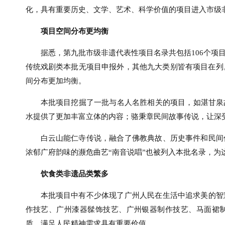
化，具有重要历史、文学、艺术、科学价值的项目进入市级
项目空间分布更均衡
据悉，第九批市级非遗代表性项目名录共包括106个项
传统戏剧类本批无项目申报外，其他九大类别皆有项目在列
间分布更加均衡。
本批项目挖掘了一批与名人名胜相关的项目，如湛甘泉
水提供了更加丰富立体的内容；骆秉章民间故事传说，让深受
白云山能仁寺传说，融合了佛教典故、历史事件和民间
浓郁广府韵味的濒危曲艺“南音说唱”也被列入本批名录，为
饮食类非遗品类繁多
本批项目中有不少体现了广州人民在生活中追求美的智
作技艺、广州漆器髹饰技艺、广州银器制作技艺、马面裙
质，满足人民精神需求具有重要价值。