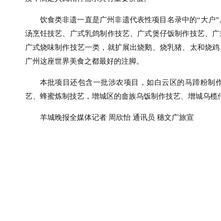
饮食类非遗一直是广州非遗代表性项目名录中的“大户”
汤烹饪技艺、广式乳鸽制作技艺、广式煲仔饭制作技艺、广
广式烧味制作技艺一类，就扩展出烧鹅、烧乳猪、太和烧鸡
广州这座世界美食之都最好的注脚。
本批项目还包含一批涉农项目，如白云区的马蹄粉制
艺、蜂蜜炼制技艺，增城区的畲族乌饭制作技艺、增城乌榄
羊城晚报全媒体记者 周欣怡 通讯员 穗文广旅宣