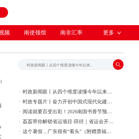
视频
南使领馆
南非汇率
更多
)
时政新闻眼丨从四个维度读懂今年以来中国元首外交
时政专题片丨奋力开创中国式现代化建设新局面——习近平总书记今年以来治国理政纪实
项
阅读就要百变出彩！2026南国书香节预热先导片发布
荔荔带你解锁省运项目·田径｜省运会开幕式倒计时2天
专
这个暑假，广东很有“看头”（附赠票福利）
文