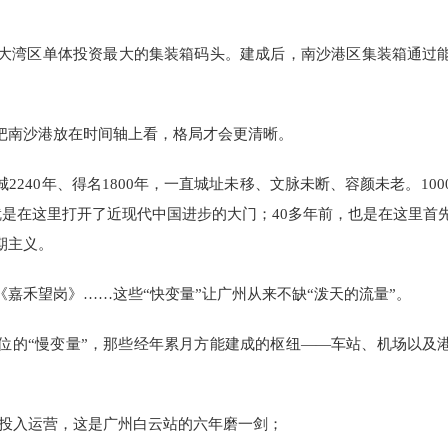
大湾区单体投资最大的集装箱码头。建成后，南沙港区集装箱通过
把南沙港放在时间轴上看，格局才会更清晰。
240年、得名1800年，一直城址未移、文脉未断、容颜未老。100
就是在这里打开了近现代中国进步的大门；40多年前，也是在这里首
期主义。
嘉禾望岗》……这些“快变量”让广州从来不缺“泼天的流量”。
位的“慢变量”，那些经年累月方能建成的枢纽——车站、机场以及
竣工投入运营，这是广州白云站的六年磨一剑；