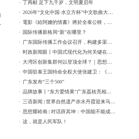
丁再献 足下九千岁，文明夏启年
2026年“文化中国·水立方杯”中文歌曲大赛总决赛落幕，选手精彩表现来啦→
万
電影《給阿嬤的情書》將於全泰公映，導演藍鴻春推薦潮汕美景美食
一
国际传播新格局“新”在哪里？
广东国际传播工作会议召开，构建多渠道立体式对外传播格局引热议
时政新闻眼丨中国式现代化为何关键在科技现代化？总书记作出战略指引
大湾区创新集群何以登顶全球？｜思想耀岭南
中国驻泰王国特命全权大使张建卫：《给阿嬷的情书》是讲好中国故事的好抓手
广东发布“三个500”
品牌故事丨“东方爱情果”广东荔枝亮相全球农遗遴选答辩会
三语新闻 | 世界自然遗产赤水丹霞迎来马来西亚代表团 ——海外嘉宾点赞世界自然遗产赤水丹霞：这里值得让更多国际游客看见
思想耀岭南 | 对话薛其坤：中国能不能成为世界科学中心？
这，就是人民军队！