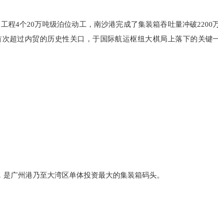
五期工程4个20万吨级泊位动工，南沙港完成了集装箱吞吐量冲破2200
首次超过内贸的历史性关口，于国际航运枢纽大棋局上落下的关键
和，是广州港乃至大湾区单体投资最大的集装箱码头。