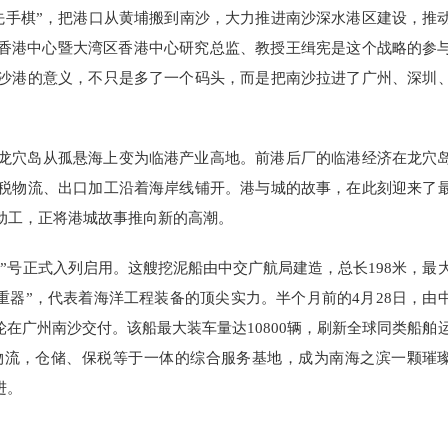
“先手棋”，把港口从黄埔搬到南沙，大力推进南沙深水港区建设，推
作香港中心暨大湾区香港中心研究总监、教授王缉宪是这个战略的参
沙港的意义，不只是多了一个码头，而是把南沙拉进了广州、深圳
龙穴岛从孤悬海上变为临港产业高地。前港后厂的临港经济在龙穴
税物流、出口加工沿着海岸线铺开。港与城的故事，在此刻迎来了
动工，正将港城故事推向新的高潮。
”号正式入列启用。这艘挖泥船由中交广航局建造，总长198米，最
重器”，代表着海洋工程装备的顶尖实力。半个月前的4月28日，由
在广州南沙交付。该船最大装车量达10800辆，刷新全球同类船舶
物流，仓储、保税等于一体的综合服务基地，成为南海之滨一颗璀
进。