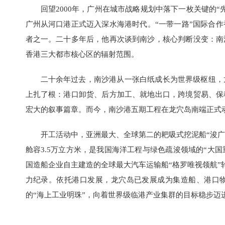
回望2000年，广州在城市战略规划中落下一枚关键的
广州从河口港正式迈入深水海港时代。“一带一路”国际合
者之一。二十多年后，他再次谈到南沙，核心判断没变：南
香港三大都市核心区的辐射范围。
二十余年过去，南沙港从一张白纸成长为世界级枢纽，
上扎了根：港口卸货、后方加工、就地出口，跨境贸易、保
宏大的叙事篇章。而今，南沙港五期工程在龙穴岛南端正式
开工活动中，亚洲最大、全球第二的耙吸式挖泥船“浚广
舱容3.5万立方米，是我国海洋工程与绿色疏浚领域的“大国
国造船企业自主建造的全球最大汽车运输船“格罗唯视领航”轮
力纪录。依托港口发展，龙穴岛已发展成为集造船、港口
的“海上工业明珠”，向着世界级临港产业集群的目标稳步迈