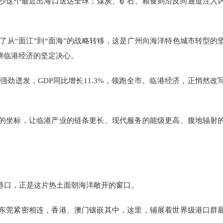
沙这个最近出海口送达全球；煤炭、矿石、粮食则沿反向通道注入
成了从“面江”到“面海”的战略转移，这是广州向海洋特色城市转型的
耕临港经济的坚定决心。
强劲迸发，GDP同比增长11.3%，领跑全市。临港经济，正悄然改
的坐标，让临港产业的链条更长、现代服务的能级更高、腹地辐射
港口，正是这片热土面朝海洋敞开的窗口。
东莞紧密相连，香港、澳门镶嵌其中，这里，铺展着世界级港口群