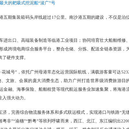
最大的耙吸式挖泥船“浚广”号
港五期集装箱码头岸线超过17公里。南沙港五期的建设，不仅是泊
车进出口、高端装备制造等临港工业项目；协同培育壮大船舶维修
形成跨境电商综合服务平台，整合仓储、分拣、配送全链条资源，
供了硬件支撑。
·花城号”，依托广州母港常态化运营国际航线，满载游客量可达523
物、文旅、会展的庞大消费生态，助力广州打造世界级消费旅游目
运金融、海事保险、船舶租赁等现代航运服务业加速集聚，将海港
注入强大动力。
互济，完善综合物流服务体系和多式联运模式，实现港口与铁路“无
粤非”“渝穗”“黔粤”等班列呼啸而来，西江、北江、东江编织出220