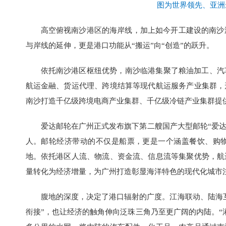
图为世界领先、亚洲
高空俯视南沙港区的海岸线，加上如今开工建设的南沙
与岸线的延伸，更是港口功能从“搬运”向“创造”的跃升。
依托南沙港区枢纽优势，南沙临港集聚了粮油加工、汽
航运金融、货运代理、跨境结算等现代航运服务产业集群，
南沙打造千亿级跨境电商产业集群、千亿级冷链产业集群提
爱达邮轮在广州正式发布旗下第二艘国产大型邮轮“爱达
人。邮轮经济带动的不仅是船票，更是一个涵盖餐饮、购
地。依托港区人流、物流、资金流、信息流等集聚优势，航
量转化为经济增量，为广州打造彰显海洋特色的现代化城市
腹地的深度，决定了港口辐射的广度。江海联动、陆海
衔接”，也让经济的触角伸向泛珠三角乃至更广阔的内陆。“湘