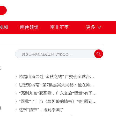
视频
南使领馆
南非汇率
更多
)
跨越山海共赴“金秋之约” 广交会全球合作伙伴签约活动在穗举行
思想耀岭南 | 第7集嘉宾大揭秘：他在湾区批量孵化独角兽企业
“亮到九点”获高赞，广东文旅“留量”有了新密码 | 文旅友好看广东②
“回批”了！当《给阿嬷的情书》“寄”回到故事发生地泰国……
通
这封“情书”，送到泰国了