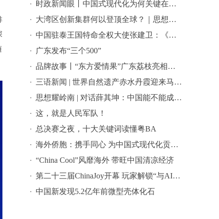
时政新闻眼丨中国式现代化为何关键在科技现代化？总书记作出战略指引
大湾区创新集群何以登顶全球？｜思想耀岭南
排
深
中国驻泰王国特命全权大使张建卫：《给阿嬷的情书》是讲好中国故事的好抓手
随
广东发布“三个500”
品牌故事丨“东方爱情果”广东荔枝亮相全球农遗遴选答辩会
三语新闻 | 世界自然遗产赤水丹霞迎来马来西亚代表团 ——海外嘉宾点赞世界自然遗产赤水丹霞：这里值得让更多国际游客看见
思想耀岭南 | 对话薛其坤：中国能不能成为世界科学中心？
这，就是人民军队！
总决赛之夜，十大关键词读懂粤BA
海外侨胞：携手同心 为中国式现代化贡献智慧和力量
“China Cool”风靡海外 带旺中国清凉经济
第二十三届ChinaJoy开幕 玩家解锁“与AI同游”新体验
中国新发现5.2亿年前微型壳体化石