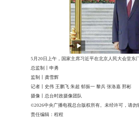
5月20日上午，国家主席习近平在北京人民大会堂
总监制丨申勇
监制丨龚雪辉
记者丨史伟 王鹏飞 朱超 郁振一 黎兵 张洛嘉 邢彬
摄像丨总台时政摄像团队
©2026中央广播电视总台版权所有。未经许可，请勿
责任编辑：程程