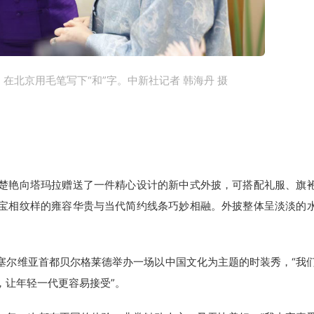
在北京用毛笔写下“和”字。中新社记者 韩海丹 摄
艳向塔玛拉赠送了一件精心设计的新中式外披，可搭配礼服、旗
宝相纹样的雍容华贵与当代简约线条巧妙相融。外披整体呈淡淡的
尔维亚首都贝尔格莱德举办一场以中国文化为主题的时装秀，“我
，让年轻一代更容易接受”。