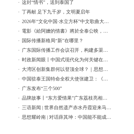
这封“情书”，送到泰国了
丁再献 足下九千岁，文明夏启年
2026年“文化中国·水立方杯”中文歌曲大赛总决赛落幕，选手精彩表现来啦→
電影《給阿嬤的情書》將於全泰公映，導演藍鴻春推薦潮汕美景美食
国际传播新格局“新”在哪里？
广东国际传播工作会议召开，构建多渠道立体式对外传播格局引热议
时政新闻眼丨中国式现代化为何关键在科技现代化？总书记作出战略指引
大湾区创新集群何以登顶全球？｜思想耀岭南
中国驻泰王国特命全权大使张建卫：《给阿嬷的情书》是讲好中国故事的好抓手
广东发布“三个500”
品牌故事丨“东方爱情果”广东荔枝亮相全球农遗遴选答辩会
三语新闻 | 世界自然遗产赤水丹霞迎来马来西亚代表团 ——海外嘉宾点赞世界自然遗产赤水丹霞：这里值得让更多国际游客看见
思想耀岭南 | 对话薛其坤：中国能不能成为世界科学中心？