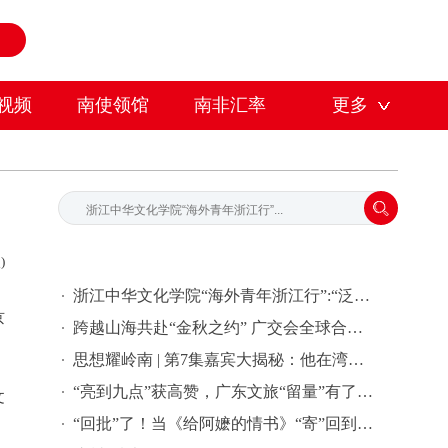
视频
南使领馆
南非汇率
更多
)
浙江中华文化学院“海外青年浙江行”:“泛舟富春江上-寻味中华文脉”中华文化研学之旅活动
京
跨越山海共赴“金秋之约” 广交会全球合作伙伴签约活动在穗举行
思想耀岭南 | 第7集嘉宾大揭秘：他在湾区批量孵化独角兽企业
“亮到九点”获高赞，广东文旅“留量”有了新密码 | 文旅友好看广东②
文
“回批”了！当《给阿嬷的情书》“寄”回到故事发生地泰国……