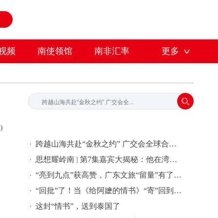
视频
南使领馆
南非汇率
更多
)
跨越山海共赴“金秋之约” 广交会全球合作伙伴签约活动在穗举行
思想耀岭南 | 第7集嘉宾大揭秘：他在湾区批量孵化独角兽企业
“亮到九点”获高赞，广东文旅“留量”有了新密码 | 文旅友好看广东②
“回批”了！当《给阿嬷的情书》“寄”回到故事发生地泰国……
这封“情书”，送到泰国了