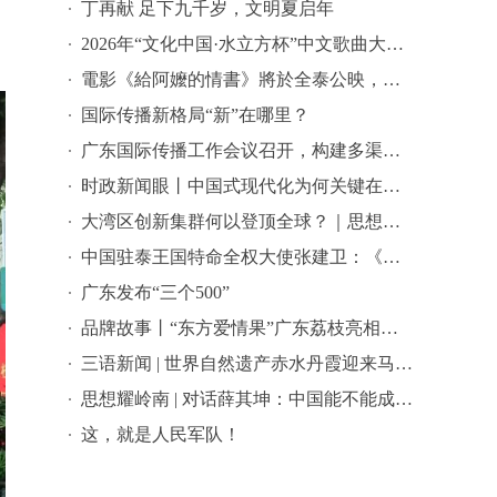
丁再献 足下九千岁，文明夏启年
2026年“文化中国·水立方杯”中文歌曲大赛总决赛落幕，选手精彩表现来啦→
電影《給阿嬤的情書》將於全泰公映，導演藍鴻春推薦潮汕美景美食
国际传播新格局“新”在哪里？
广东国际传播工作会议召开，构建多渠道立体式对外传播格局引热议
时政新闻眼丨中国式现代化为何关键在科技现代化？总书记作出战略指引
大湾区创新集群何以登顶全球？｜思想耀岭南
中国驻泰王国特命全权大使张建卫：《给阿嬷的情书》是讲好中国故事的好抓手
广东发布“三个500”
品牌故事丨“东方爱情果”广东荔枝亮相全球农遗遴选答辩会
三语新闻 | 世界自然遗产赤水丹霞迎来马来西亚代表团 ——海外嘉宾点赞世界自然遗产赤水丹霞：这里值得让更多国际游客看见
思想耀岭南 | 对话薛其坤：中国能不能成为世界科学中心？
这，就是人民军队！