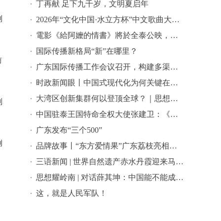
丁再献 足下九千岁，文明夏启年
测
2026年“文化中国·水立方杯”中文歌曲大赛总决赛落幕，选手精彩表现来啦→
電影《給阿嬤的情書》將於全泰公映，導演藍鴻春推薦潮汕美景美食
国际传播新格局“新”在哪里？
前
广东国际传播工作会议召开，构建多渠道立体式对外传播格局引热议
时政新闻眼丨中国式现代化为何关键在科技现代化？总书记作出战略指引
大湾区创新集群何以登顶全球？｜思想耀岭南
制
中国驻泰王国特命全权大使张建卫：《给阿嬷的情书》是讲好中国故事的好抓手
广东发布“三个500”
例
品牌故事丨“东方爱情果”广东荔枝亮相全球农遗遴选答辩会
三语新闻 | 世界自然遗产赤水丹霞迎来马来西亚代表团 ——海外嘉宾点赞世界自然遗产赤水丹霞：这里值得让更多国际游客看见
思想耀岭南 | 对话薛其坤：中国能不能成为世界科学中心？
这，就是人民军队！