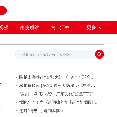
视频
南使领馆
南非汇率
更多
)
跨越山海共赴“金秋之约” 广交会全球合作伙伴签约活动在穗举行
布
思想耀岭南 | 第7集嘉宾大揭秘：他在湾区批量孵化独角兽企业
“亮到九点”获高赞，广东文旅“留量”有了新密码 | 文旅友好看广东②
“回批”了！当《给阿嬷的情书》“寄”回到故事发生地泰国……
到
这封“情书”，送到泰国了