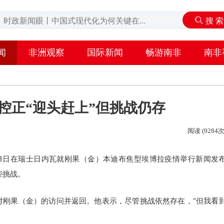
闻
非洲观察
国际新闻
畅游南非
南非
控正“迎头赶上”但挑战仍存
阅读 (9284次
3日在瑞士日内瓦就刚果（金）本迪布焦型埃博拉疫情举行新闻发
些挑战。
刚果（金）的访问并返回。他表示，尽管挑战依然存在，“但我看