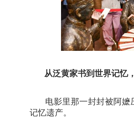
从泛黄家书到世界记忆，
电影里那一封封被阿嬷压
记忆遗产。