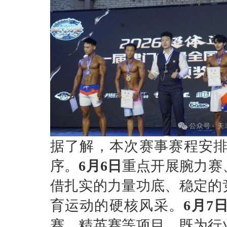
据了解，本次赛事赛程安
序。
6月6日
重点开展腕力赛
借扎实的力量功底、稳定的
育运动的硬核风采。
6月7
赛、精英赛等项目，既为行