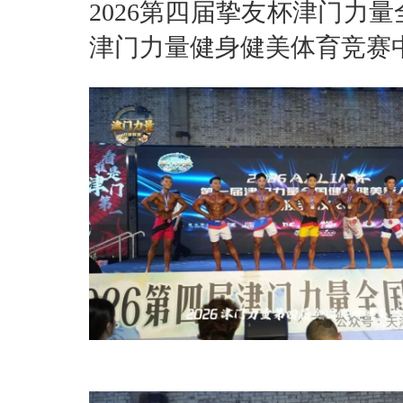
2026第四届挚友杯津门力
津门力量健身健美体育竞赛