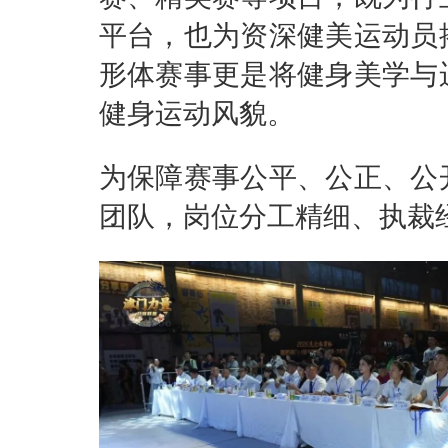
平台，也为资深健美运动员
形体赛事更是将健身美学与
健身运动风貌。
为保障赛事公平、公正、公
团队，岗位分工精细、执裁