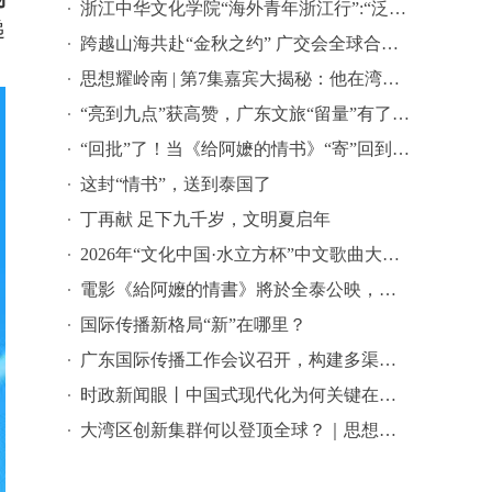
浙江中华文化学院“海外青年浙江行”:“泛舟富春江上-寻味中华文脉”中华文化研学之旅活动
递
跨越山海共赴“金秋之约” 广交会全球合作伙伴签约活动在穗举行
思想耀岭南 | 第7集嘉宾大揭秘：他在湾区批量孵化独角兽企业
“亮到九点”获高赞，广东文旅“留量”有了新密码 | 文旅友好看广东②
“回批”了！当《给阿嬷的情书》“寄”回到故事发生地泰国……
这封“情书”，送到泰国了
丁再献 足下九千岁，文明夏启年
2026年“文化中国·水立方杯”中文歌曲大赛总决赛落幕，选手精彩表现来啦→
電影《給阿嬤的情書》將於全泰公映，導演藍鴻春推薦潮汕美景美食
国际传播新格局“新”在哪里？
广东国际传播工作会议召开，构建多渠道立体式对外传播格局引热议
时政新闻眼丨中国式现代化为何关键在科技现代化？总书记作出战略指引
大湾区创新集群何以登顶全球？｜思想耀岭南