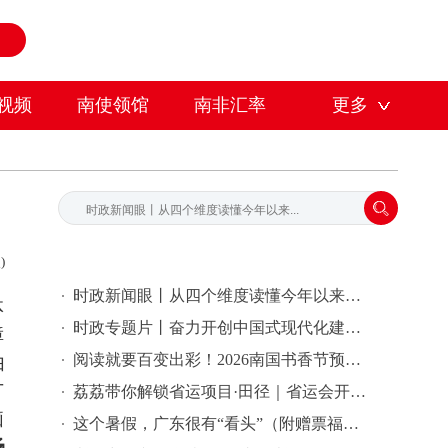
视频
南使领馆
南非汇率
更多
)
时政新闻眼丨从四个维度读懂今年以来中国元首外交
体
时政专题片丨奋力开创中国式现代化建设新局面——习近平总书记今年以来治国理政纪实
障
阅读就要百变出彩！2026南国书香节预热先导片发布
由
广
荔荔带你解锁省运项目·田径｜省运会开幕式倒计时2天
脑
这个暑假，广东很有“看头”（附赠票福利）
场