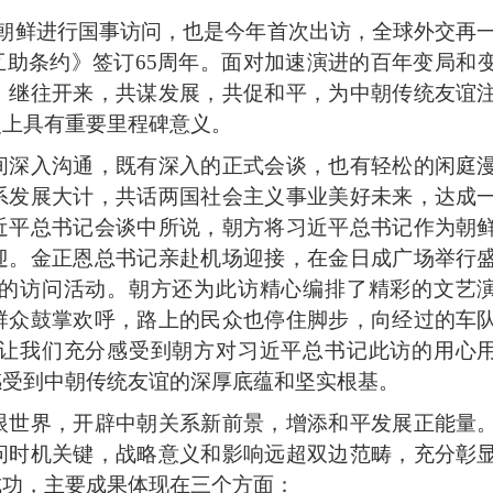
朝鲜进行国事访问，也是今年首次出访，全球外交再
互助条约》签订65周年。面对加速演进的百年变局和
，继往开来，共谋发展，共促和平，为中朝传统友谊
史上具有重要里程碑意义。
间深入沟通，既有深入的正式会谈，也有轻松的闲庭
系发展大计，共话两国社会主义事业美好未来，达成
近平总书记会谈中所说，朝方将习近平总书记作为朝
迎。金正恩总书记亲赴机场迎接，在金日成广场举行
的访问活动。朝方还为此访精心编排了精彩的文艺
群众鼓掌欢呼，路上的民众也停住脚步，向经过的车
让我们充分感受到朝方对习近平总书记此访的用心
感受到中朝传统友谊的深厚底蕴和坚实根基。
眼世界，开辟中朝关系新前景，增添和平发展正能量
问时机关键，战略意义和影响远超双边范畴，充分彰
成功，主要成果体现在三个方面：