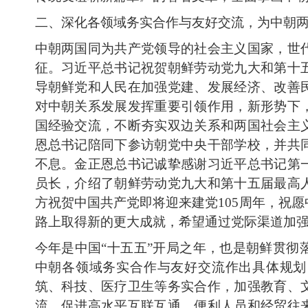
二、深化各领域务实合作与友好交流，为中朝
中朝两国同为共产党领导的社会主义国家，世
征。习近平总书记祝贺朝鲜劳动党九大和第十
导朝鲜党和人民在加强党建、发展经济、改善
对中朝关系发展发挥重要引领作用，新形势下
国经验交流，不断夯实双边关系和两国社会主
恩总书记陪同下参访朝党中央干部学校，并共
不息。金正恩总书记诚挚感谢习近平总书记第
员长，介绍了朝鲜劳动党九大和第十五届最高
方祝贺中国共产党即将迎来建党105周年，祝
路上取得新的更大成就，希望通过党际渠道加
今年是中国“十五五”开局之年，也是朝鲜贯彻
中朝各领域务实合作与友好交流作出具体规划
筑、科技、医疗卫生等务实合作，加强教育、
流，促进高水平互联互通，便利人员和经贸往