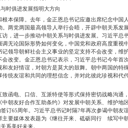
系与时俱进发展指明大方向
和根本保障。去年，金正恩总书记应邀出席纪念中国
动。两党两国最高领导人举行会晤，开辟中朝关系发
互访，进一步推动中朝关系与时俱进发展。习近平总
强调无论国际形势如何变化，中国党和政府高度重视
书记领导朝鲜社会主义事业的坚定支持不会改变，维
不会改变。金正恩总书记表示，习近平总书记今年首
视和友好情谊，对朝方是莫大的鼓舞。朝中两国的特
厚传统友谊和共同的理想信念，并对此彼此珍视和代
互致函电、口信、互派特使等形式保持密切战略沟通
《中朝友好合作互助条约》对发展中朝关系、维护地
签订65周年。习近平总书记时隔7年再次参谒中朝友
鲜主要媒体发表题为《继往开来、砥砺同行 续写中
朝关系美好未来。