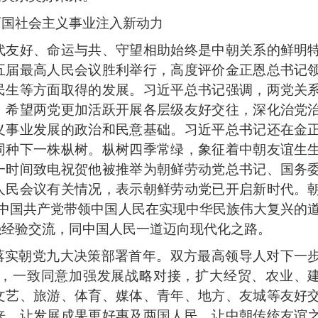
两国社会主义事业注入新动力
代友好、命运与共、守望相助始终是中朝关系的鲜明
五届最高人民会议胜利举行，高度评价金正恩总书记
民生等方面取得的发展。习近平总书记强调，两党关
，希望两党更加活跃开展各层级友好交往，深化治党
义事业发展的政治和民意基础。习近平总书记还在金
同种下一株枞树。枞树四季常绿，象征着中朝友谊生
一时间致电祝贺他被推举为朝鲜劳动党总书记、国务
人民会议有关情况，表示朝鲜劳动党已开启新时代。
愿中国共产党带领中国人民在实现中华民族伟大复兴的
强经验交流，同中国人民一道迈向现代化之路。
落实朝党九大决策部署首年。双方最高领导人对下一
，一致同意加强发展战略对接，扩大经贸、农业、
文艺、旅游、体育、媒体、青年、地方、友城等友好
来，让发展成果更好惠及两国人民，让中朝传统友谊