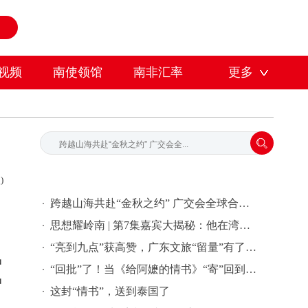
视频
南使领馆
南非汇率
更多
)
跨越山海共赴“金秋之约” 广交会全球合作伙伴签约活动在穗举行
思想耀岭南 | 第7集嘉宾大揭秘：他在湾区批量孵化独角兽企业
“亮到九点”获高赞，广东文旅“留量”有了新密码 | 文旅友好看广东②
中
“回批”了！当《给阿嬷的情书》“寄”回到故事发生地泰国……
中
这封“情书”，送到泰国了