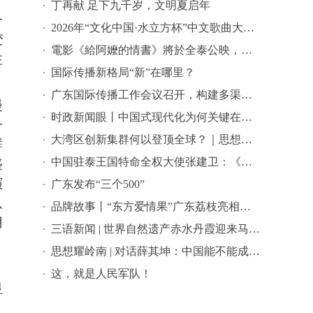
丁再献 足下九千岁，文明夏启年
一
2026年“文化中国·水立方杯”中文歌曲大赛总决赛落幕，选手精彩表现来啦→
变
電影《給阿嬤的情書》將於全泰公映，導演藍鴻春推薦潮汕美景美食
注
国际传播新格局“新”在哪里？
广东国际传播工作会议召开，构建多渠道立体式对外传播格局引热议
漫
时政新闻眼丨中国式现代化为何关键在科技现代化？总书记作出战略指引
一
大湾区创新集群何以登顶全球？｜思想耀岭南
鲜
中国驻泰王国特命全权大使张建卫：《给阿嬷的情书》是讲好中国故事的好抓手
盛
演
广东发布“三个500”
队
品牌故事丨“东方爱情果”广东荔枝亮相全球农遗遴选答辩会
用
三语新闻 | 世界自然遗产赤水丹霞迎来马来西亚代表团 ——海外嘉宾点赞世界自然遗产赤水丹霞：这里值得让更多国际游客看见
思想耀岭南 | 对话薛其坤：中国能不能成为世界科学中心？
。
这，就是人民军队！
显