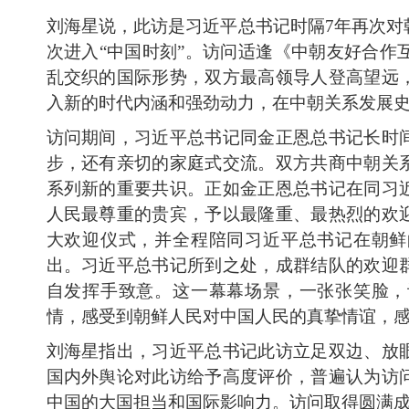
刘海星说，此访是习近平总书记时隔7年再次对
次进入“中国时刻”。访问适逢《中朝友好合作
乱交织的国际形势，双方最高领导人登高望远
入新的时代内涵和强劲动力，在中朝关系发展
访问期间，习近平总书记同金正恩总书记长时
步，还有亲切的家庭式交流。双方共商中朝关
系列新的重要共识。正如金正恩总书记在同习
人民最尊重的贵宾，予以最隆重、最热烈的欢
大欢迎仪式，并全程陪同习近平总书记在朝鲜
出。习近平总书记所到之处，成群结队的欢迎
自发挥手致意。这一幕幕场景，一张张笑脸，
情，感受到朝鲜人民对中国人民的真挚情谊，
刘海星指出，习近平总书记此访立足双边、放
国内外舆论对此访给予高度评价，普遍认为访
中国的大国担当和国际影响力。访问取得圆满