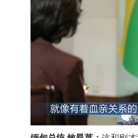
缅甸总统 敏昂莱：
这和刚才