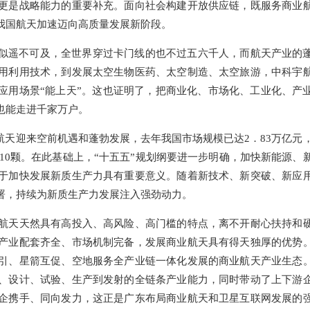
更是战略能力的重要补充。面向社会构建开放供应链，既服务商业
我国航天加速迈向高质量发展新阶段。
看似遥不可及，全世界穿过卡门线的也不过五六千人，而航天产业的
用利用技术，到发展太空生物医药、太空制造、太空旅游，中科宇
应用场景“能上天”。这也证明了，把商业化、市场化、工业化、产
也能走进千家万户。
航天迎来空前机遇和蓬勃发展，去年我国市场规模已达2．83万亿元
310颗。在此基础上，“十五五”规划纲要进一步明确，加快新能源、
于加快发展新质生产力具有重要意义。随着新技术、新突破、新应
署，持续为新质生产力发展注入强劲动力。
航天天然具有高投入、高风险、高门槛的特点，离不开耐心扶持和
产业配套齐全、市场机制完备，发展商业航天具有得天独厚的优势
引、星箭互促、空地服务全产业链一体化发展的商业航天产业生态
、设计、试验、生产到发射的全链条产业能力，同时带动了上下游
企携手、同向发力，这正是广东布局商业航天和卫星互联网发展的