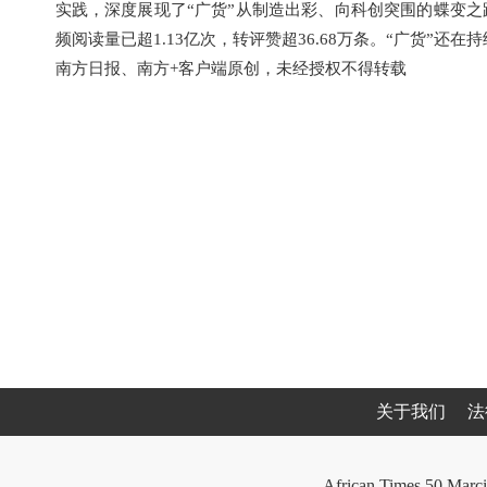
实践，深度展现了“广货”从制造出彩、向科创突围的蝶变之路
频阅读量已超1.13亿次，转评赞超36.68万条。“广货”还
南方日报、南方+客户端原创，未经授权不得转载
关于我们
法
African Times 50 Marci