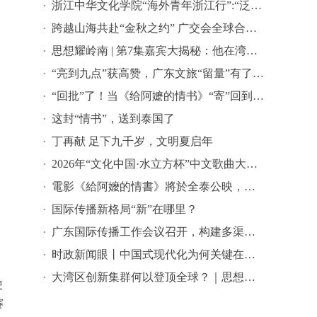
浙江中华文化学院“海外青年浙江行”:“泛舟富春江上-寻味中华文脉”中华文化研学之旅活动
跨越山海共赴“金秋之约” 广交会全球合作伙伴签约活动在穗举行
思想耀岭南 | 第7集嘉宾大揭秘：他在湾区批量孵化独角兽企业
“亮到九点”获高赞，广东文旅“留量”有了新密码 | 文旅友好看广东②
“回批”了！当《给阿嬷的情书》“寄”回到故事发生地泰国……
这封“情书”，送到泰国了
丁再献 足下九千岁，文明夏启年
2026年“文化中国·水立方杯”中文歌曲大赛总决赛落幕，选手精彩表现来啦→
電影《給阿嬤的情書》將於全泰公映，導演藍鴻春推薦潮汕美景美食
国际传播新格局“新”在哪里？
广东国际传播工作会议召开，构建多渠道立体式对外传播格局引热议
时政新闻眼丨中国式现代化为何关键在科技现代化？总书记作出战略指引
大湾区创新集群何以登顶全球？｜思想耀岭南
使
赛