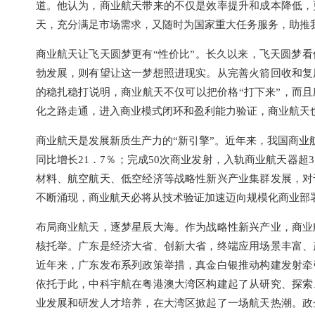
道。他认为，商业航天带来的不仅是效率提升和成本降低，
天，充分满足市场需求，又随时为国家重大任务服务，助推
商业航天让飞天圆梦更有“性价比”。长久以来，飞天圆梦
勃发展，则有望让这一梦想照进现实。从完善火箭回收和复
的稳扎稳打说明，商业航天不仅可以把价格“打下来”，而且
化之路走通，进入商业模式闭环和盈利能力验证，商业航天
商业航天是发展新质生产力的“新引擎”。近年来，我国商业
同比增长21．7％；完成50次商业发射，入轨商业航天器超
材料、航空航天、低空经济等战略性新兴产业集群发展，对
不断涌现，商业航天必将从技术验证加速迈向规模化商业部
布局商业航天，逐梦星辰大海。作为战略性新兴产业，商业
核托举。广东是经济大省、创新大省，终端应用场景丰富、
近年来，广东发布系列政策举措，真金白银推动构建发射牵
依托于此，中科宇航在粤港澳大湾区构建起了从研究、探索
业发展和研发人才培养，在大湾区掀起了一场航天热潮。政