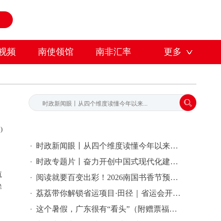
视频
南使领馆
南非汇率
更多
)
时政新闻眼丨从四个维度读懂今年以来中国元首外交
时政专题片丨奋力开创中国式现代化建设新局面——习近平总书记今年以来治国理政纪实
航
阅读就要百变出彩！2026南国书香节预热先导片发布
样
荔荔带你解锁省运项目·田径｜省运会开幕式倒计时2天
这个暑假，广东很有“看头”（附赠票福利）