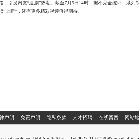
，引发网友“追剧”热潮。截至7月5日14时，据不完全统计，系列
在持续“上新”，还有更多精彩视频值得期待。
律声明
免责声明
隐私条款
人才招聘
在线留言
网站
a steet cyrildene JHB South Africa. Tel:0027-11-6159988 email:afri