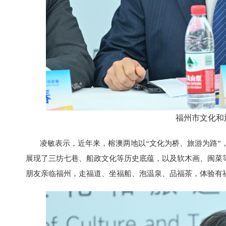
福州市文化和
凌敏表示，近年来，榕澳两地以“文化为桥、旅游为路”
展现了三坊七巷、船政文化等历史底蕴，以及软木画、闽菜等
朋友亲临福州，走福道、坐福船、泡温泉、品福茶，体验有福