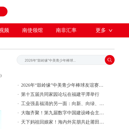
视频
南使领馆
南非汇率
更多
)
2026年“鼓岭缘”中美青少年棒球友谊赛暨体育交流周在福州开幕
第十五届共同家园论坛在福建平潭举行
工业强县福清的另一面：向新、向绿、向高，走出乡村振兴新路
大咖齐聚！第九届数字中国建设峰会主论坛干货满满
天下妈祖回娘家！海内外宾朋共赴莆田之约