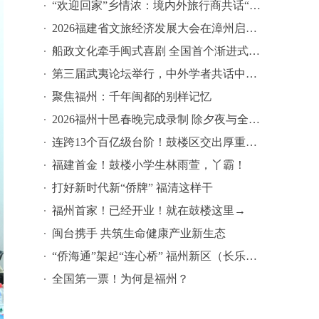
“欢迎回家”乡情浓：境内外旅行商共话“清新福建”新机遇
2026福建省文旅经济发展大会在漳州启幕，诚邀海内外乡亲常回家看看
船政文化牵手闽式喜剧 全国首个渐进式折叠脱口秀上演
第三届武夷论坛举行，中外学者共话中华优秀传统文化传承发展
聚焦福州：千年闽都的别样记忆
2026福州十邑春晚完成录制 除夕夜与全球十邑乡亲共启福年
连跨13个百亿级台阶！鼓楼区交出厚重提气答卷！
福建首金！鼓楼小学生林雨萱，丫霸！
打好新时代新“侨牌” 福清这样干
福州首家！已经开业！就在鼓楼这里→
闽台携手 共筑生命健康产业新生态
“侨海通”架起“连心桥” 福州新区（长乐区）利用数字化手段打破山海阻隔
全国第一票！为何是福州？