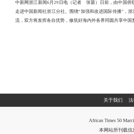
中新网浙江新闻6月29日电（记者 张茵）日前，由中国侨
走进中国新闻社浙江分社。围绕“加强和改进‮际国‬传播”，浙江分社和来自21个‮家国‬和地区的20多‮海位‬外华‮媒文‬体代表进行‮分充‬交
关于我们
法
African Times 50 Marci
本网站所刊载信息