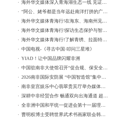
​海外华文媒体深入青海湖生态一线 见证高原生态与产业共生之路
“阿公、姥爷都是当年远赴南洋打拼的广东汕头人”，“阿嬷”全球热映，华人女子讲述：曾回汕头认亲，外婆寻根意识很深
海外华文媒体青海行!在海东、海南州见证特色果蔬产业与清洁能源发展新图景
海外华文媒体青海行!探访生态保护与智慧教育绘就现代化青海画卷
​海外华文媒体青海行!了解青绣、拉面特色产业赋能乡村共富
中国电视-《寻古中国·叩问三星堆》
YIAD！让中国品牌闪耀非洲
中国驻南非大使馆召开“促合规、保安全”视频会议
2026南非国际安防展 “中国智造馆”集中展示中国科技力量
南非皇宫娱乐中心翡翠贵宾厅举办媒体及嘉宾体验活动
深耕中非经贸合作 畅通双向出海通道 超级晋江（南非）国际选品中心签约授牌仪式在约翰内斯堡成功举办
全非洲中国和平统一促进会第十一届理监事会就职典礼隆重举行
曹明权博士受聘世界武术书画家联会韩国分会会长