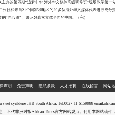
联主办的第四期“追梦中华·海外华文媒体高级研修班”现场教学第一
流，双方‮发将‬挥各‮优自‬势，修筑好海‮外内‬各界同圆‮享共‬中国梦的“同心路”， 展‮好示‬真实立体全面‮中的‬国。（完）
律声明
免责声明
隐私条款
人才招聘
在线留言
网站
a steet cyrildene JHB South Africa. Tel:0027-11-6159988 email:afri
，不代非洲时报African Times官方网站观点。刊用本网站稿