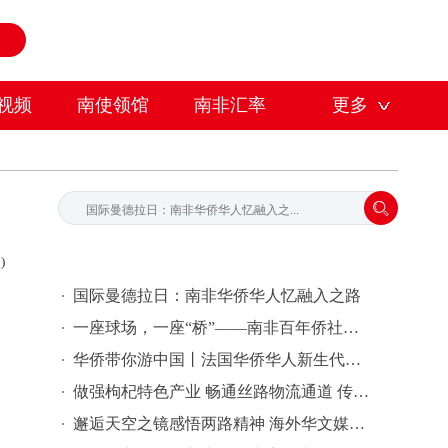
视频
南使领馆
南非汇率
更多
)
国际曼德拉日：南非华侨华人忆融入之路
一座球场，一座“桥”——南非百年侨社以体育连接多元社区
华侨带你游中国丨法国华侨华人新生代浙江行活动在温州启动
​做强枸杞特色产业 畅通丝路物流通道 传承天路红色精神 海外华文媒体走访海西格尔木
邂逅天空之镜感悟两路精神 海外华文媒体走进海西感受盐湖绿色发展与红色传承