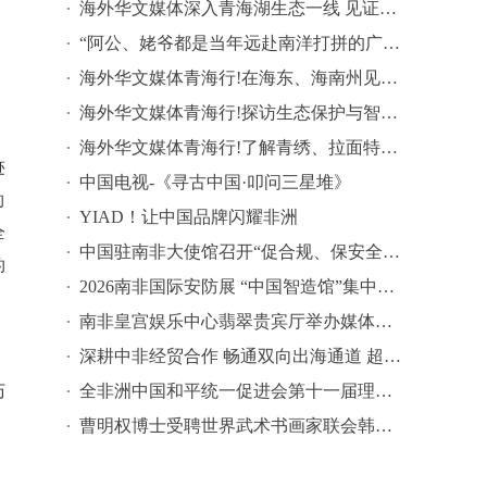
​海外华文媒体深入青海湖生态一线 见证高原生态与产业共生之路
“阿公、姥爷都是当年远赴南洋打拼的广东汕头人”，“阿嬷”全球热映，华人女子讲述：曾回汕头认亲，外婆寻根意识很深
海外华文媒体青海行!在海东、海南州见证特色果蔬产业与清洁能源发展新图景
海外华文媒体青海行!探访生态保护与智慧教育绘就现代化青海画卷
，
​海外华文媒体青海行!了解青绣、拉面特色产业赋能乡村共富
迹
中国电视-《寻古中国·叩问三星堆》
的
YIAD！让中国品牌闪耀非洲
全
中国驻南非大使馆召开“促合规、保安全”视频会议
的
2026南非国际安防展 “中国智造馆”集中展示中国科技力量
南非皇宫娱乐中心翡翠贵宾厅举办媒体及嘉宾体验活动
深耕中非经贸合作 畅通双向出海通道 超级晋江（南非）国际选品中心签约授牌仪式在约翰内斯堡成功举办
全非洲中国和平统一促进会第十一届理监事会就职典礼隆重举行
历
曹明权博士受聘世界武术书画家联会韩国分会会长