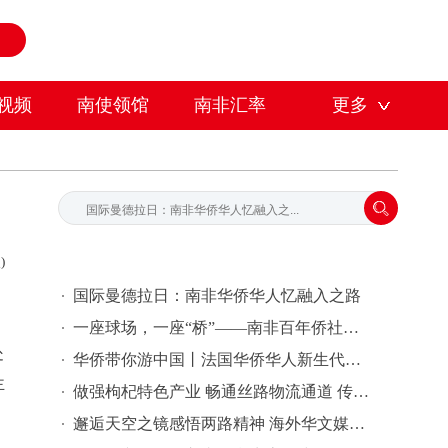
视频
南使领馆
南非汇率
更多
)
国际曼德拉日：南非华侨华人忆融入之路
一座球场，一座“桥”——南非百年侨社以体育连接多元社区
处
华侨带你游中国丨法国华侨华人新生代浙江行活动在温州启动
主
​做强枸杞特色产业 畅通丝路物流通道 传承天路红色精神 海外华文媒体走访海西格尔木
邂逅天空之镜感悟两路精神 海外华文媒体走进海西感受盐湖绿色发展与红色传承