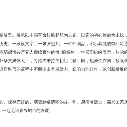
题展览。展览以中国革命红船起航为主题，以党的初心使命为主线
历史。一段段文字、一张张照片、一件件物品，昭示着党的奋斗足
深切感悟共产党人赓续百年的“红船精神”。学员们纷纷表示，从党
外华文媒体人士，将始终秉持关切祖（籍）国，热爱住在国，放眼
进新时代的征程中不断推出有感染力、影响力的佳作，以创新发展
的、保存完好的、演变脉络清晰的县、州、府衙署遗址，嘉兴国家
，一起见证嘉兴城市的发展。