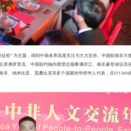
新征程” 为主题，得到中南各界高度关注与大力支持。中国驻南非大
主席弗罗里克、中国驻约翰内斯堡总领事潘庆江、南非豪登省议员
非、纳米比亚、莫桑比克等多个国家的华侨华人代表，共计1300