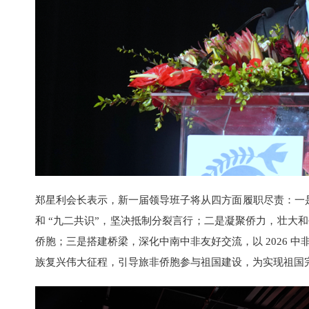
郑星利会长表示，新一届领导班子将从四方面履职尽责：一是
和 “九二共识”，坚决抵制分裂言行；二是凝聚侨力，壮大
侨胞；三是搭建桥梁，深化中南中非友好交流，以 2026 
族复兴伟大征程，引导旅非侨胞参与祖国建设，为实现祖国