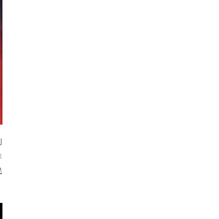
则
非
民