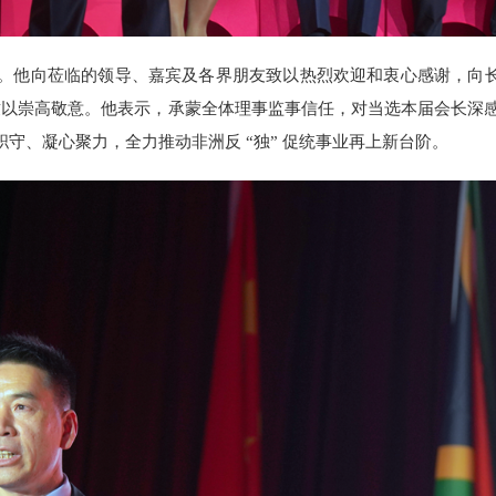
。他向莅临的领导、嘉宾及各界朋友致以热烈欢迎和衷心感谢，向
人致以崇高敬意。他表示，承蒙全体理事监事信任，对当选本届会长深
守、凝心聚力，全力推动非洲反 “独” 促统事业再上新台阶。