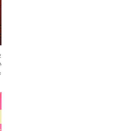
使
孙
余