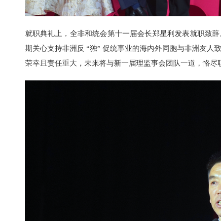
就职典礼上，全非和统会第十一届会长郑星利发表就职致辞
期关心支持非洲反 “独” 促统事业的海内外同胞与非洲友
荣幸且责任重大，未来将与新一届理监事会团队一道，恪尽职