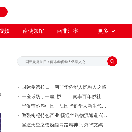
视频
南使领馆
南非汇率
更多
)
国际曼德拉日：南非华侨华人忆融入之路
会
一座球场，一座“桥”——南非百年侨社以体育连接多元社区
华侨带你游中国丨法国华侨华人新生代浙江行活动在温州启动
​做强枸杞特色产业 畅通丝路物流通道 传承天路红色精神 海外华文媒体走访海西格尔木
邂逅天空之镜感悟两路精神 海外华文媒体走进海西感受盐湖绿色发展与红色传承