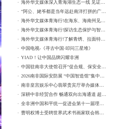
​海外华文媒体深入青海湖生态一线 见证高原生态与产业共生之路
“阿公、姥爷都是当年远赴南洋打拼的广东汕头人”，“阿嬷”全球热映，华人女子讲述：曾回汕头认亲，外婆寻根意识很深
海外华文媒体青海行!在海东、海南州见证特色果蔬产业与清洁能源发展新图景
海外华文媒体青海行!探访生态保护与智慧教育绘就现代化青海画卷
​海外华文媒体青海行!了解青绣、拉面特色产业赋能乡村共富
中国电视-《寻古中国·叩问三星堆》
YIAD！让中国品牌闪耀非洲
中国驻南非大使馆召开“促合规、保安全”视频会议
2026南非国际安防展 “中国智造馆”集中展示中国科技力量
南非皇宫娱乐中心翡翠贵宾厅举办媒体及嘉宾体验活动
深耕中非经贸合作 畅通双向出海通道 超级晋江（南非）国际选品中心签约授牌仪式在约翰内斯堡成功举办
全非洲中国和平统一促进会第十一届理监事会就职典礼隆重举行
曹明权博士受聘世界武术书画家联会韩国分会会长