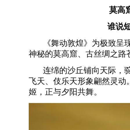
莫高
谁说
《舞动敦煌》为极致呈现
神秘的莫高窟、古丝绸之路
连绵的沙丘铺向天际，驼
飞天、伎乐天形象翩然灵动
姬，正与夕阳共舞。