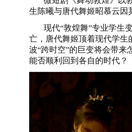
微短剧《舞动敦煌》以敦
生陈曦与唐代舞姬昭慕云因
现代“敦煌舞”专业学生变
亡，唐代舞姬顶着现代学生
波“跨时空”的巨变将会带
能否顺利回到各自的时代？