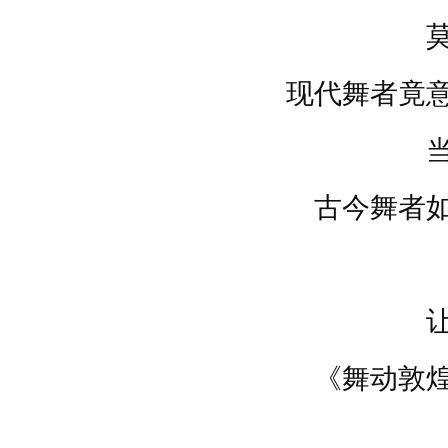
现代舞者竟
古今舞者
《舞动敦