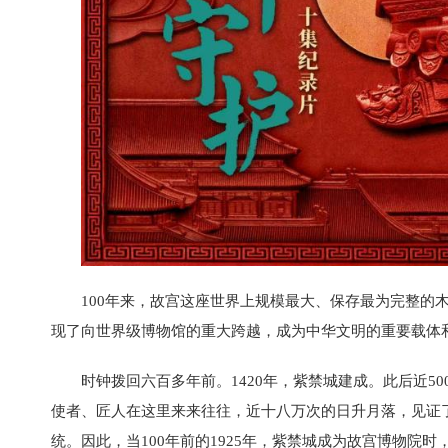
100年来，故宫这座世界上规模最大、保存最为完整的
现了向世界级博物馆的重大跨越，成为中华文明的重要载体
时钟拨回六百多年前。1420年，紫禁城建成。此后近
使者、匠人在这里来来往往，近十八万次的日升月落，见证
统。因此，当100年前的1925年，紫禁城成为故宫博物院