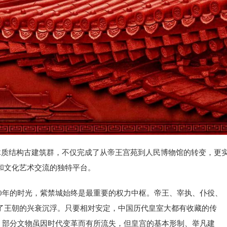
木质结构古建筑群，不仅完成了从帝王宫苑到人民博物馆的转变，更
和文化艺术交流的独特平台。
500年的时光，紫禁城始终是最重要的权力中枢。帝王、宰执、仆役、
了王朝的兴衰沉浮。只要相对安定，中国历代皇室大都有收藏的传
时，部分文物虽因时代变革而有所流失，但皇宫的基本形制、举凡建