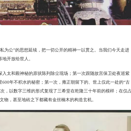
化私为公”的思想延续，把一切公开的精神一以贯之。当我们今天走进
等地开放给世人。
深入太和殿神秘的原状陈列除尘现场；第一次跟随故宫保卫处夜巡紫
600年不积水的秘密；第一次，雍正朝留下的、世上仅此一处的“古
一次，以数字三维的形式复现了三希堂在乾隆三十年前的模样；在仅
珍贵文物，甚至地砖之下都藏有金丝楠木的构造玄机。