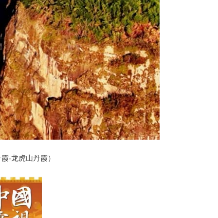
霞-龙虎山丹霞）