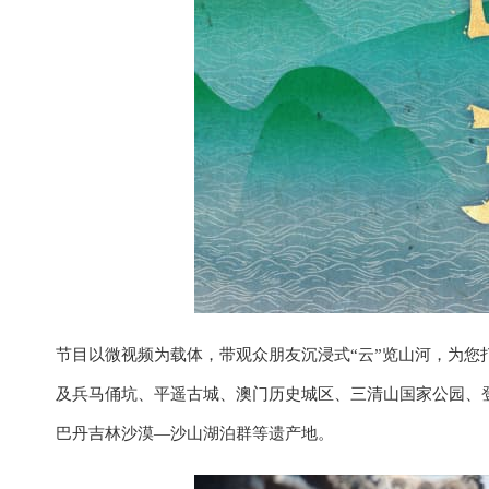
节目以微视频为载体，带观众朋友沉浸式“云”览山河，为您
及兵马俑坑、平遥古城、澳门历史城区、三清山国家公园、登
巴丹吉林沙漠—沙山湖泊群等遗产地。