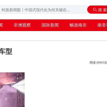
闻
非洲观察
国际新闻
畅游南非
南非
车型
阅读 (9065次