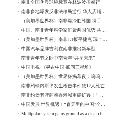
南非全国乒乓球锦标赛在林波波省举行
南非多地爆发反非法移民游行 华人店铺停业避险
（美加墨世界杯）南非爆冷胜韩国 携手墨西哥晋级淘汰赛
中国、南非青年科学家汇聚两国优势 共促量子通信等领域创新
（美加墨世界杯）南非1:1扳平捷克 瑞士4:1战胜十人波黑
中国汽车品牌吉利在南非推出新车型
南非青年节之际中南青年“共享未来”
、
中国电视-《寻古中国·叩问三星堆》
（美加墨世界杯）世界杯揭幕夜：呜呜祖拉在南非响起
南非约翰内斯堡发生枪击事件致12人死亡
南非约堡老牌商圈香港城重磅扩容！时代国际商贸广场落地 创新零批一体模式激活南共体跨境商贸 拉动南非本土就业！
中国发展 世界机遇！“春天里的中国”全球对话会南非专场在开普敦举行
Multipolar system gains ground as a clear choice for countries