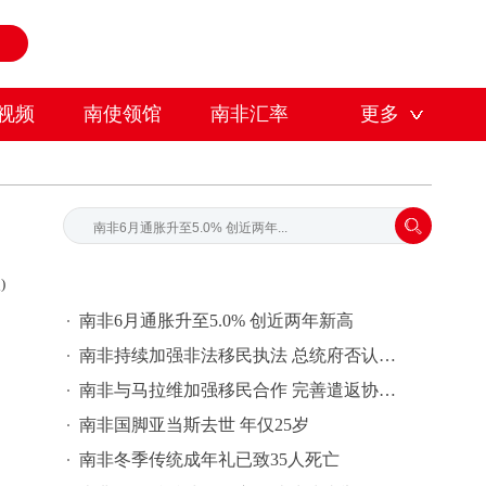
视频
南使领馆
南非汇率
更多
)
南非6月通胀升至5.0% 创近两年新高
南非持续加强非法移民执法 总统府否认遭非洲国家“孤立”
南非与马拉维加强移民合作 完善遣返协调机制
南非国脚亚当斯去世 年仅25岁
南非冬季传统成年礼已致35人死亡