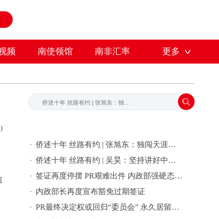
视频
南使领馆
南非汇率
更多
)
侨述十年 丝路有约 | 张旭东：独闯天涯，人生走的每一步都是一场战斗
侨述十年 丝路有约 | 吴昊：坚持讲好中国故事，做中俄友谊的双向使者
签证再度停摆 PR艰难出件 内政部强硬态度让外国人吃不消
离
内政部长再度宣布豁免过期签证
PR最终决定权或回归“委员会” 永久居留恐将大规模难产