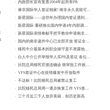
内政部长宣布复查2004年起所有PR
睿非国际华人签证独家! 南非永久居留可在国内直接办理
微
新星国际——这些年办理国内签证遇到的奇葩问题
新星国际·重磅推出国内申请4年内部调动签证〖2020年升级版〗
上
新星国际亲情奉献手把手教你申请南非税号
地
国内的南非递件中心已全部开放 签证全力收件中
移民中介最基本的职业操守是不泄露他人信息
白人中介公开举报华人买PR及签证 各位华人切记注意保护个人信息！
比陀总局移民官接连确诊 致审批工作效率极其低下
VFS签证中心在疫情爆发中开放取件
不达标！比陀移民总局被禁止复工
比陀移民总局周一逐步恢复工作 VFS签证中心月中开始只取不递
三个月近三千人放弃美籍，创历史新高