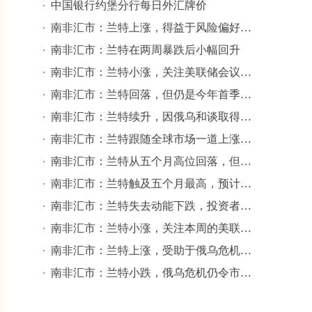
中国银行约堡分行每日外汇牌价
南非汇市：兰特上涨，得益于风险偏好的复苏
南非汇市：兰特在两周暴跌后小幅回升
南非汇市：兰特小涨，关注美联储会议记录
南非汇市：兰特回落，但仍是今年首季表现第二好的主要新兴市场货币
南非汇市：兰特续升，因俄乌和谈取得进展的迹象提振风险偏好
南非汇市：兰特跟随全球市场一道上涨，因俄乌和谈取得进展
南非汇市：兰特从五个月高位回落，但周线仍大涨3.3%
南非汇市：兰特触及五个月最高，预计南非央行周四将加息
南非汇市：兰特失去动能下跌，投资者消化美联储加息消息
南非汇市：兰特小涨，关注本周的美联储会议
南非汇市：兰特上涨，受助于俄乌危机期间大宗商品价格攀升
南非汇市：兰特小跌，俄乌危机仍令市场高度紧张