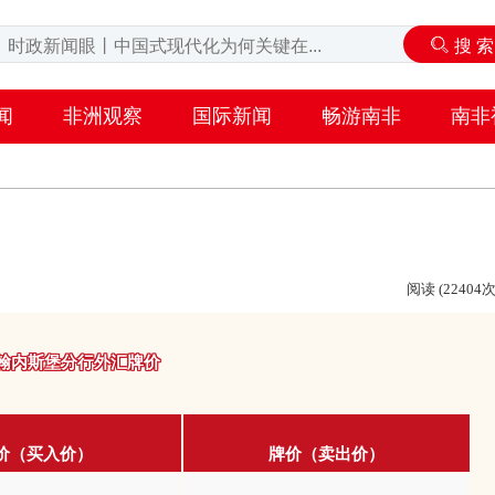
闻
非洲观察
国际新闻
畅游南非
南非
阅读 (22404次
翰内斯堡分行
外汇牌价
价（买入价）
牌价（卖出价）