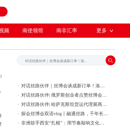
视频
南使领馆
南非汇率
更多
)
对话丝路伙伴｜丝博会谈成新订单！洛川苹果将搭中铁西安局班列出口尼泊尔
牛
对话丝路伙伴| 俄罗斯创业者点赞丝博会，每一次参会都会给我灵感
对话丝路伙伴| 哈萨克斯坦货运代理展商：西安是我们进入中国的“大门”
探会丝博会双语vlog丨融通丝路，千年长安，十年丝博会开放新陕西
德
非洲鼓手西安“扎根”：用节奏敲响文化共鸣
望