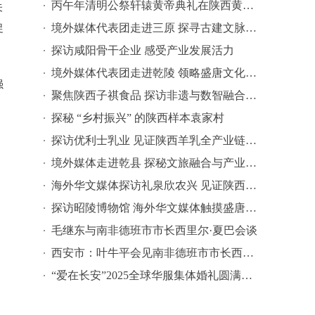
丙午年清明公祭轩辕黄帝典礼在陕西黄陵举行
关
境外媒体代表团走进三原 探寻古建文脉与书院风华
促
探访咸阳骨干企业 感受产业发展活力
境外媒体代表团走进乾陵 领略盛唐文化魅力
强
聚焦陕西子祺食品 探访非遗与数智融合的清真食品新标杆
探秘 “乡村振兴” 的陕西样本袁家村
探访优利士乳业 见证陕西羊乳全产业链智能智造
境外媒体走进乾县 探秘文旅融合与产业创新发展密码
海外华文媒体探访礼泉欣农兴 见证陕西乡村振兴新图景
探访昭陵博物馆 海外华文媒体触摸盛唐文脉
毛继东与南非德班市市长西里尔·夏巴会谈
西安市：叶牛平会见南非德班市市长西里尔·夏巴
“爱在长安”2025全球华服集体婚礼圆满礼成：千年古礼新演绎，西安文化传承“活”起来