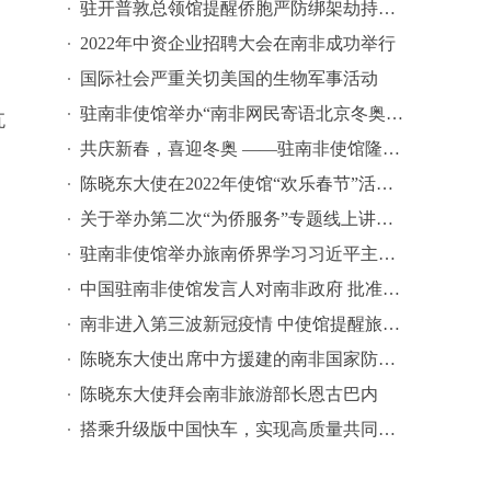
驻开普敦总领馆提醒侨胞严防绑架劫持等侵害
2022年中资企业招聘大会在南非成功举行
国际社会严重关切美国的生物军事活动
。
驻南非使馆举办“南非网民寄语北京冬奥”短视频征集活动
瓦
共庆新春，喜迎冬奥 ——驻南非使馆隆重举行“欢乐春节”线上庆祝活动
陈晓东大使在2022年使馆“欢乐春节”活动上的致辞
关于举办第二次“为侨服务”专题线上讲座的通知
驻南非使馆举办旅南侨界学习习近平主席纪念辛亥革命110周年重要讲话精神座谈会
中国驻南非使馆发言人对南非政府 批准中国科兴疫苗的声明
南非进入第三波新冠疫情 中使馆提醒旅南中国公民保持高度警惕
陈晓东大使出席中方援建的南非国家防务学院电子阅览室启用仪式
陈晓东大使拜会南非旅游部长恩古巴内
搭乘升级版中国快车，实现高质量共同发展