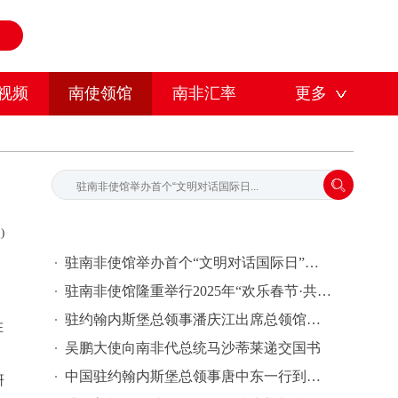
视频
南使领馆
南非汇率
更多
)
驻南非使馆举办首个“文明对话国际日”庆祝活动
驻南非使馆隆重举行2025年“欢乐春节·共庆中国年”新春招待会
驻约翰内斯堡总领事潘庆江出席总领馆与克利夫兰警局交流联谊活动
在
吴鹏大使向南非代总统马沙蒂莱递交国书
，
中国驻约翰内斯堡总领事唐中东一行到访中国银行约堡分行指导工作
研