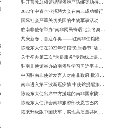
比
驻开普敦总领馆提醒侨胞严防绑架劫持等侵害
期
2022年中资企业招聘大会在南非成功举行
国际社会严重关切美国的生物军事活动
驻南非使馆举办“南非网民寄语北京冬奥”短视频征集活动
共庆新春，喜迎冬奥 ——驻南非使馆隆重举行“欢乐春节”线上庆祝活动
造
陈晓东大使在2022年使馆“欢乐春节”活动上的致辞
场
关于举办第二次“为侨服务”专题线上讲座的通知
服
驻南非使馆举办旅南侨界学习习近平主席纪念辛亥革命110周年重要讲话精神座谈会
中国驻南非使馆发言人对南非政府 批准中国科兴疫苗的声明
南非进入第三波新冠疫情 中使馆提醒旅南中国公民保持高度警惕
管
陈晓东大使出席中方援建的南非国家防务学院电子阅览室启用仪式
奥
陈晓东大使拜会南非旅游部长恩古巴内
参
搭乘升级版中国快车，实现高质量共同发展
期