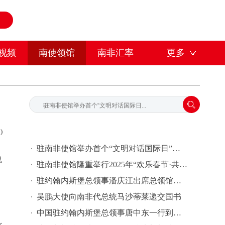
视频
南使领馆
南非汇率
更多
)
驻南非使馆举办首个“文明对话国际日”庆祝活动
祝
驻南非使馆隆重举行2025年“欢乐春节·共庆中国年”新春招待会
驻约翰内斯堡总领事潘庆江出席总领馆与克利夫兰警局交流联谊活动
吴鹏大使向南非代总统马沙蒂莱递交国书
中国驻约翰内斯堡总领事唐中东一行到访中国银行约堡分行指导工作