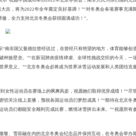
示“祝愿中国成功举办2022年北京冬奥会，南非人民为你们感到无
大吉，将为2022年全年奠定良好基调！”“对冬奥会各项赛事充满
骄傲，全力支持北京冬奥会获得圆满成功！”。
示“南非国父曼德拉曾经说过，在曾经只有绝望的地方，体育能够创
破种族壁垒。”“在新冠肺炎疫情肆虐、全球性挑战交织的今天，一
世界意义。”“北京冬奥会必将成为世界冰雪运动发展和人类团结克
到女性运动员在赛场上的飒爽风姿，祝愿她们取得优异成绩！”“尽
密切关注线上直播，预祝各国运动员们梦想成真！”“期待在北京冬
运动员们都能安全顺利完成比赛，燃情冰雪拼出未来。”“祝愿所有
墩墩、雪容融在内的北京冬奥会纪念品并保持互动，在冬奥会举办