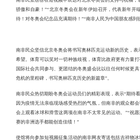
南非民众纷纷在短视频中表达对北京冬奥会的支持与祝福，表
骄傲和自豪！”“北京冬奥会在新年伊始召开，代表新年开端
待！对冬奥会纪念品充满期待！”“南非人民为中国朋友感到
南非民众坚信北京冬奥会将书写奥林匹克运动新的历史，表
希望。体育可以笑对一切种族歧视，体育比政府更有力量打
国际社会共同参与、更团结的冬奥盛会比以往任何时候更具
危机的里程碑，书写奥林匹克历史的新篇章”。
南非民众热切期盼冬奥会运动员们的精彩表现，表示“期待看
因为疫情无法亲临现场感受热烈的气氛，但南非的观众都会
会上观看冰球和滑雪这两项在南非不太常见的运动。”“祝愿
赛的非洲选手都能创造佳绩！”
使馆将向参加短视频征集活动的南非网友寄送包括吉祥物冰