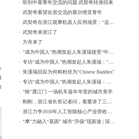
听到中塞青年交流的问题 武契奇转身回来
武契奇看望在浙交流的塞尔维亚青年
武契奇在浙江观摩机器人应用场景：“这里就像22世纪”
武契奇来浙江了
方舟来了
“成为中国人”热潮发起人朱溪瑞接受“中式生活短视频挑战”
专访“成为中国人”热潮发起人朱溪瑞：“成为中国人”只是一个开始
e
朱溪瑞回应为何称粉丝为"Chinese Baddies"
籍
专访“成为中国人”热潮发起人朱溪瑞：我一直对中国文化感到自豪
接
“骑”遇江门 一场机车嘉年华里的城市美学
刚刚，浙江省长答记者问，着重讲了三件事
浙江力争2030年人工智能核心产业营收达1.2万亿元
“摩”力融入“基因” 城市“升级”现新途 | 深读江门