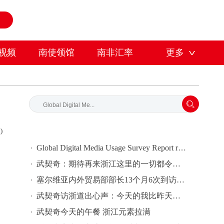
视频
南使领馆
南非汇率
更多
)
Global Digital Media Usage Survey Report released in South Africa
武契奇：期待再来浙江这里的一切都令我赞叹不已
塞尔维亚内外贸易部部长13个月6次到访中国 曾感叹“唯有天空才是塞中合作的极限"
武契奇访浙道出心声：今天的我比昨天更快乐了
武契奇今天的午餐 浙江元素拉满