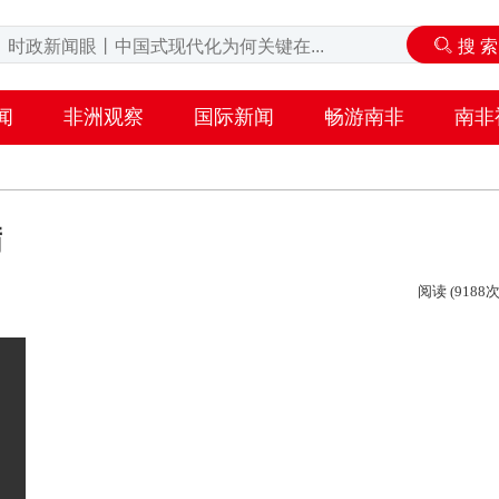
闻
非洲观察
国际新闻
畅游南非
南非
满
阅读 (9188次