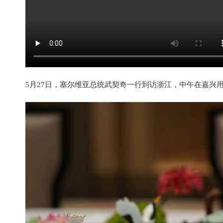
5月27日，塞尔维亚总统武契奇一行到访浙江，中午在嘉兴