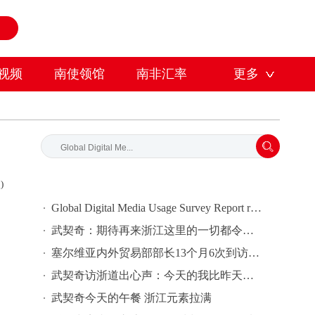
视频
南使领馆
南非汇率
更多
)
Global Digital Media Usage Survey Report released in South Africa
武契奇：期待再来浙江这里的一切都令我赞叹不已
塞尔维亚内外贸易部部长13个月6次到访中国 曾感叹“唯有天空才是塞中合作的极限"
武契奇访浙道出心声：今天的我比昨天更快乐了
武契奇今天的午餐 浙江元素拉满