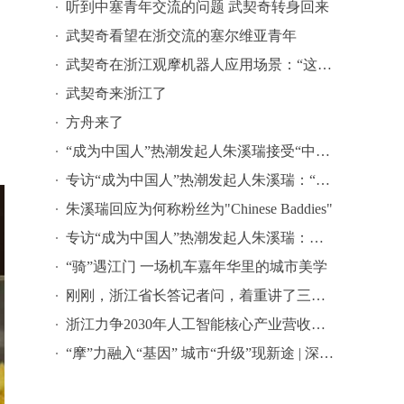
听到中塞青年交流的问题 武契奇转身回来
武契奇看望在浙交流的塞尔维亚青年
武契奇在浙江观摩机器人应用场景：“这里就像22世纪”
武契奇来浙江了
方舟来了
“成为中国人”热潮发起人朱溪瑞接受“中式生活短视频挑战”
专访“成为中国人”热潮发起人朱溪瑞：“成为中国人”只是一个开始
朱溪瑞回应为何称粉丝为"Chinese Baddies"
专访“成为中国人”热潮发起人朱溪瑞：我一直对中国文化感到自豪
“骑”遇江门 一场机车嘉年华里的城市美学
刚刚，浙江省长答记者问，着重讲了三件事
浙江力争2030年人工智能核心产业营收达1.2万亿元
“摩”力融入“基因” 城市“升级”现新途 | 深读江门