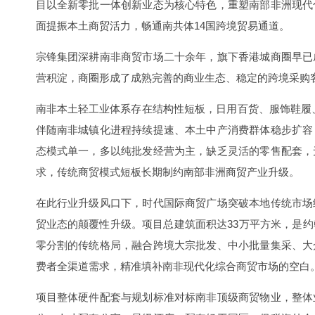
目以全新零批一体创新业态为核心特色，重塑南部非洲现代
面提振本土商贸活力，畅通南共体14国跨境贸易通道。
宗锋集团深耕南非商贸市场二十余年，旗下香港城商圈早已
营积淀，商圈形成了成熟完善的商业生态、稳定的跨境采购
南非本土轻工业体系存在结构性短板，日用百货、服饰鞋履
伴随南非城镇化进程持续提速、本土中产消费群体稳步扩容
态模式单一，多以纯批发经营为主，缺乏灵活的零售配套，
求，传统商贸模式短板长期制约南部非洲商贸产业升级。
在此行业升级风口下，时代国际商贸广场突破本地传统市场
贸业态的颠覆性升级。项目总建筑面积达33万平方米，是
零分割的传统格局，融合跨境大宗批发、中小批量集采、大
费者全渠道需求，精准填补南非现代化综合商贸市场的空白
项目整体硬件配套与规划标准对标南非顶级商贸物业，整体