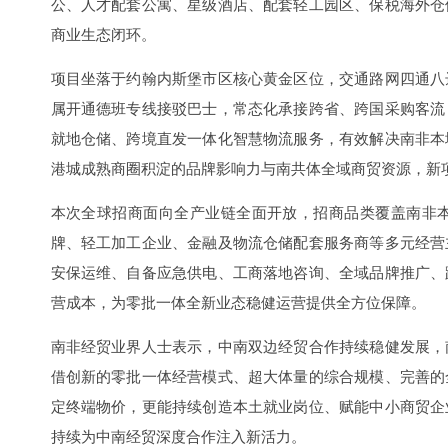
公、人才配套公寓、星级酒店、配套轻工园区、保税海外仓
商业生态闭环。
项目坐落于约翰内斯堡市区核心黄金区位，交通路网四通八
属开通德班专线接驳巴士，常态化承接跨省、跨国采购客流
就地仓储、跨境直发一体化智慧物流服务，有效解决南非本
港城成熟商圈积淀的品牌影响力与南共体全域商贸资源，新
本次全球招商面向全产业链全面开放，招商品类覆盖南非
牌、轻工加工企业、金融及物流仓储配套服务商等多元经营
安保运维、自备应急供电、工商落地咨询、全域品牌推广、
营成本，为零批一体全新业态稳健运营提供全方位保障。
南非经贸业界人士表示，中南双边经贸合作持续稳健发展，
借创新的零批一体经营模式、超大体量的综合规模、完善的
定终端物价，更能持续创造本土就业岗位、赋能中小商贸企
持续为中南经贸深度合作注入新活力。