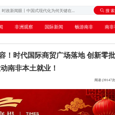
闻
非洲观察
国际新闻
畅游南非
南非
容！时代国际商贸广场落地 创新零
拉动南非本土就业！
阅读 (39147次