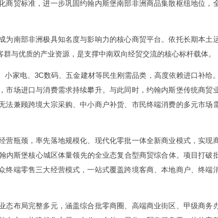
化商贸标准，进一步巩固约翰内斯堡南部非洲商品集散枢纽地位，
成为南部非洲极具知名度与影响力的核心商贸平台。依托长期本土
客群与优质的产业资源，是支撑中南双向经贸交流的核心标杆载体。
、小家电、3C数码、五金建材等民生刚需品类，高度依赖进口补给
，市场进口与消费需求持续攀升。与此同时，约翰内斯堡传统商贸
无法兼顾跨境大宗采购、中小商户补货、市民终端消费的多元市场
经营瓶颈，率先落地规模化、现代化零批一体全新商业模式，实现
约翰内斯堡核心城区体量领先的全业态复合型商贸综合体。项目打破
众终端零售三大经营模式，一站式覆盖跨境客商、本地商户、终端
。
业态布局完整多元，涵盖综合批零商圈、高端商业街区、甲级商务