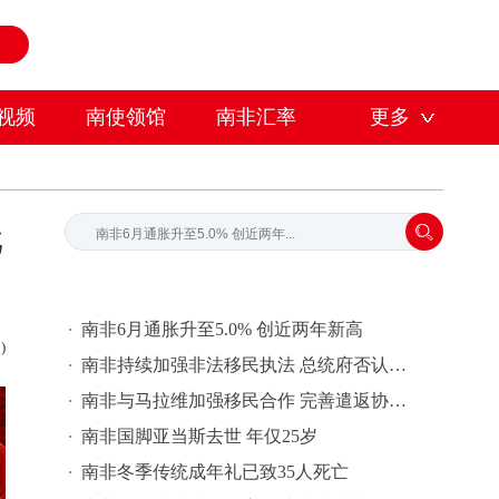
视频
南使领馆
南非汇率
更多
批
南非6月通胀升至5.0% 创近两年新高
)
南非持续加强非法移民执法 总统府否认遭非洲国家“孤立”
南非与马拉维加强移民合作 完善遣返协调机制
南非国脚亚当斯去世 年仅25岁
南非冬季传统成年礼已致35人死亡