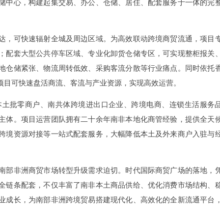
储中心，构建起集交易、办公、仓储、居住、配套服务于一体的完
达，可快速辐射全城及周边区域。为高效联动跨境商贸流通，项目
；配套大型公共停车区域、专业化卸货仓储专区，可实现整柜报关
地仓储紧张、物流周转低效、采购客流分散等行业痛点。同时依托
项目可快速盘活商流、客流与产业资源，实现高效运营。
本土批零商户、南共体跨境进出口企业、跨境电商、连锁生活服务
主体。项目运营团队拥有二十余年南非本地化商管经验，提供全天
跨境资源对接等一站式配套服务，大幅降低本土及外来商户入驻与
南部非洲商贸市场转型升级需求迫切。时代国际商贸广场的落地，
全链条配套，不仅丰富了南非本土商品供给、优化消费市场结构、
业成长，为南部非洲跨境贸易搭建现代化、高效化的全新流通平台