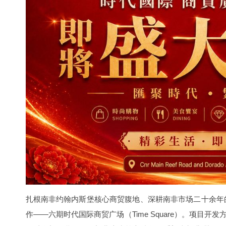
扎根南非约翰内斯堡核心商贸腹地、深耕南非市场二十余年的华
作——六期时代国际商贸广场（Time Square）。项目开