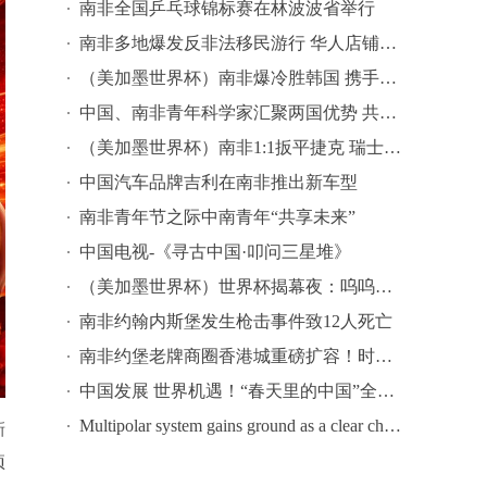
南非全国乒乓球锦标赛在林波波省举行
南非多地爆发反非法移民游行 华人店铺停业避险
（美加墨世界杯）南非爆冷胜韩国 携手墨西哥晋级淘汰赛
中国、南非青年科学家汇聚两国优势 共促量子通信等领域创新
（美加墨世界杯）南非1:1扳平捷克 瑞士4:1战胜十人波黑
中国汽车品牌吉利在南非推出新车型
南非青年节之际中南青年“共享未来”
中国电视-《寻古中国·叩问三星堆》
（美加墨世界杯）世界杯揭幕夜：呜呜祖拉在南非响起
南非约翰内斯堡发生枪击事件致12人死亡
南非约堡老牌商圈香港城重磅扩容！时代国际商贸广场落地 创新零批一体模式激活南共体跨境商贸 拉动南非本土就业！
中国发展 世界机遇！“春天里的中国”全球对话会南非专场在开普敦举行
Multipolar system gains ground as a clear choice for countries
新
项